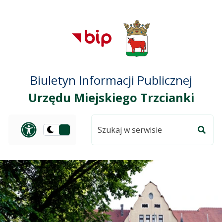
Przejdź do treści
Przejdź do mapy
Przejdź do
głównego menu
serwisu
Biuletyn Informacji Publicznej
Urzędu Miejskiego Trzcianki
Szukaj
Panel dostosowania ułat
Przełącz
w
Szuka
na
serwisie
wersję
ciemną