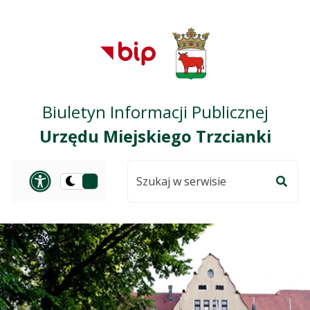
Przejdź do treści
Przejdź do mapy
Przejdź do
głównego menu
serwisu
Biuletyn Informacji Publicznej
Urzędu Miejskiego Trzcianki
Szukaj
Panel dostosowania ułat
Przełącz
w
Szuka
na
serwisie
wersję
ciemną