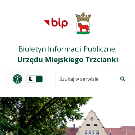
Przejdź do treści
Przejdź do mapy
Przejdź do
głównego menu
serwisu
Biuletyn Informacji Publicznej
Urzędu Miejskiego Trzcianki
Szukaj
Panel dostosowania ułat
Przełącz
w
Szuka
na
serwisie
wersję
ciemną