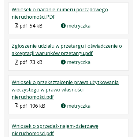
Wniosek o nadanie numeru porządowego
.
.
.
nieruchomości.PDF
Plik
Rozmiar
Otwiera
Plik
pdf
54 kB
metryczka
w
pliku:
się
w
formacie:
54
w
formacie
Zgłoszenie udziału w przetargu i oświadczenie o
pdf
kB
nowej
.
.
.
akceptacji warunków przetargu.pdf
karcie.
Plik
Rozmiar
Otwiera
Plik
pdf
73 kB
metryczka
w
pliku:
się
w
formacie:
73
w
formacie
Wniosek o przekształcenie prawa użytkowania
pdf
kB
nowej
wieczystego w prawo własności
karcie.
.
.
.
nieruchomości.pdf
Plik
Rozmiar
Otwiera
Plik
pdf
106 kB
metryczka
w
pliku:
się
w
formacie:
106
w
formacie
Wniosek o sprzedaż-najem-dzierżawę
pdf
kB
nowej
.
.
.
nieruchomości.pdf
karcie.