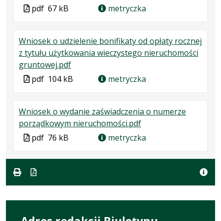
Plik
Rozmiar
Otwiera
Plik
pdf
67 kB
metryczka
w
pliku:
się
w
formacie:
67
w
formacie
Wniosek o udzielenie bonifikaty od opłaty rocznej
pdf
kB
nowej
z tytułu użytkowania wieczystego nieruchomości
karcie.
.
.
.
gruntowej.pdf
Plik
Rozmiar
Otwiera
Plik
pdf
104 kB
metryczka
w
pliku:
się
w
formacie:
104
w
formacie
Wniosek o wydanie zaświadczenia o numerze
pdf
kB
nowej
.
.
.
porządkowym nieruchomości.pdf
karcie.
Plik
Rozmiar
Otwiera
Plik
pdf
76 kB
metryczka
w
pliku:
się
w
formacie:
76
w
formacie
pdf
kB
nowej
karcie.