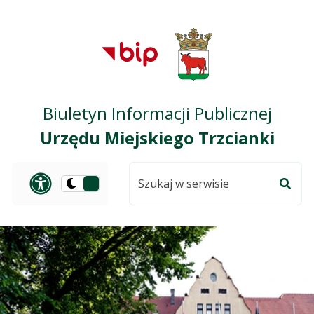
Przejdź do treści
Przejdź do mapy
Przejdź do
głównego menu
serwisu
Biuletyn Informacji Publicznej
Urzędu Miejskiego Trzcianki
Szukaj
Panel dostosowania ułat
Przełącz
w
Szuka
na
serwisie
wersję
ciemną