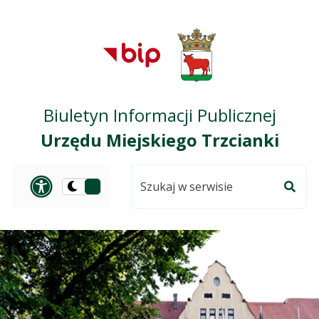
Przejdź do treści
Przejdź do mapy
Przejdź do
głównego menu
serwisu
Biuletyn Informacji Publicznej
Urzędu Miejskiego Trzcianki
Szukaj
Panel dostosowania ułat
Przełącz
w
Szuka
na
serwisie
wersję
ciemną