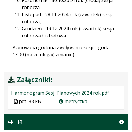
Październik - 30.10.2024 rok (środa) sesja
robocza,
Listopad - 28.11 2024 rok (czwartek) sesja
robocza,
Grudzień - 19.12.2024 rok (czwartek) sesja
robocza/budżetowa.
Planowana godzina zwoływania sesji – godz.
13.00 (może ulegać zmianie).
Załączniki:
.
.
.
Harmonogram Sesji Planowych 2024 rok.pdf
Plik
Rozmiar
Otwiera
Plik
pdf
83 kB
metryczka
w
pliku:
się
w
formacie:
83
w
formacie
pdf
kB
nowej
karcie.