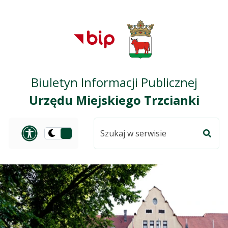
Przejdź do treści
Przejdź do mapy
Przejdź do
głównego menu
serwisu
Biuletyn Informacji Publicznej
Urzędu Miejskiego Trzcianki
Szukaj
Panel dostosowania ułat
Przełącz
w
Szuka
na
serwisie
wersję
ciemną