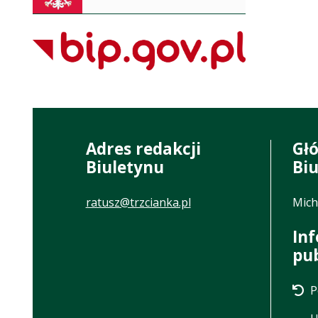
Adres redakcji
Gł
Biuletynu
Bi
ratusz@trzcianka.pl
Mich
In
pu
P