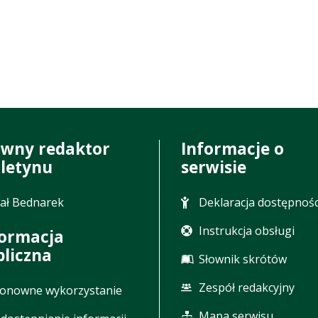
ówny redaktor
Informacje o
uletynu
serwisie
ał Bednarek
Deklaracja dostępnośc
Instrukcja obsługi
formacja
bliczna
Słownik skrótów
Zespół redakcyjny
onowne wykorzystanie
Mapa serwisu