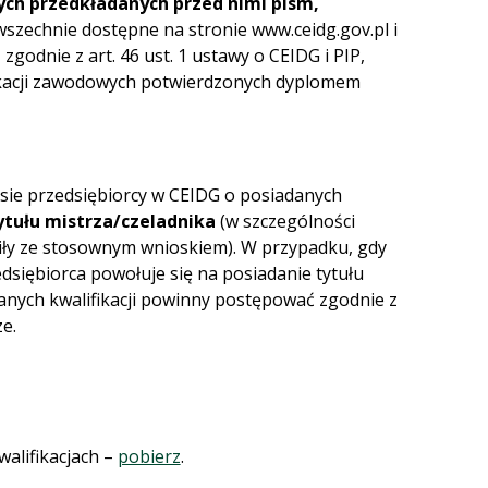
ych przedkładanych przed nimi pism,
szechnie dostępne na stronie www.ceidg.gov.pl i
godnie z art. 46 ust. 1 ustawy o CEIDG i PIP,
ifikacji zawodowych potwierdzonych dyplomem
isie przedsiębiorcy w CEIDG o posiadanych
tytułu mistrza/czeladnika
(w szczególności
ąpiły ze stosownym wnioskiem). W przypadku, gdy
dsiębiorca powołuje się na posiadanie tytułu
anych kwalifikacji powinny postępować zgodnie z
e.
alifikacjach –
pobierz
.