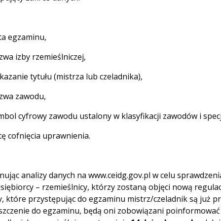
ta egzaminu,
wa izby rzemieślniczej,
azanie tytułu (mistrza lub czeladnika),
zwa zawodu,
bol cyfrowy zawodu ustalony w klasyfikacji zawodów i specja
ę cofnięcia uprawnienia.
ując analizy danych na www.ceidg.gov.pl w celu sprawdzenia 
siębiorcy – rzemieślnicy, którzy zostaną objęci nową regulac
, które przystępując do egzaminu mistrz/czeladnik są już p
zczenie do egzaminu, będą oni zobowiązani poinformować o