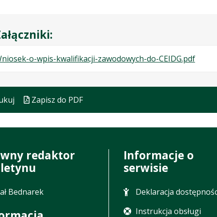
ałączniki:
.
.
.
niosek-o-wpis-kwalifikacji-zawodowych-do-CEIDG.pdf
Plik
Rozmi
Otwie
w
pliku:
się
formac
185
w
ukuj
Zapisz do PDF
pdf
kB
nowej
karcie
ówny redaktor
Informacje o
uletynu
serwisie
ał Bednarek
Deklaracja dostępnośc
Instrukcja obsługi
formacja