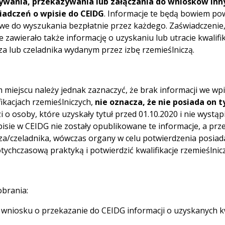
ywania, przekazywania lub załączania do wniosków inn
iadczeń o wpisie do CEIDG
. Informacje te będą bowiem pow
we do wyszukania bezpłatnie przez każdego. Zaświadczenie, z
e zawierało także informację o uzyskaniu lub utracie kwal
za lub czeladnika wydanym przez izbę rzemieślniczą.
 miejscu należy jednak zaznaczyć, że brak informacji we wp
fikacjach rzemieślniczych,
nie oznacza, że nie posiada on 
i o osoby, które uzyskały tytuł przed 01.10.2020 i nie wyst
isie w CEIDG nie zostały opublikowane te informacje, a prze
za/czeladnika, wówczas organy w celu potwierdzenia posiad
otychczasową praktyką i potwierdzić kwalifikacje rzemieślnicz
brania:
wniosku o przekazanie do CEIDG informacji o uzyskanych kw