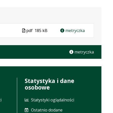
Plik
pdf
185 kB
metryczka
ar
ra
w
formacie
ie:
metryczka
.
Statystyka i dane
osobowe
i
Statystyki oglądalności
Ostatnio dodane