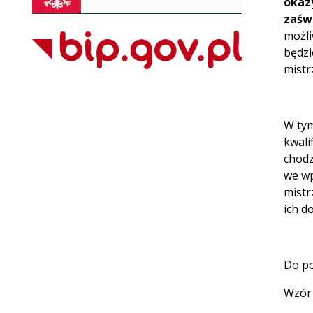
okaz
zaśw
możli
będzi
mistr
W tym
kwali
chodz
we wp
mistr
ich d
Do po
Wzór 