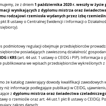
mujemy, że z dniem
1 października 2020 r. weszły w życie
rmacji wynikających z dyplomu mistrza oraz świadect
mu rodzajowi rzemiosła wydanych przez izbę rzemieśln
1 pkt 8 ustawy o Centralnej Ewidencji i Informacji o Działalno
siębiorcy).
s podmiotowy regulacji obejmuje przedsiębiorców prowadzą
siębiorców posiadających zawieszoną działalność gospodarc
IDG i KRS
(art. 44 ust. 1 ustawy o CEIDG i PIP). Informacja o
e publikowana we wpisach przedsiębiorców wykreślonych z
o że katalog zawierający dowody kwalifikacji zawodowych w r
zy niż informacje podlegające publikacji w CEIDG, ujawnien
ające z
dyplomu mistrza oraz świadectwa czeladniczego
tawy o rzemiośle oraz art. 44 ust.1 pkt 8 ustawy o CEIDG).
pujący zakres danych: