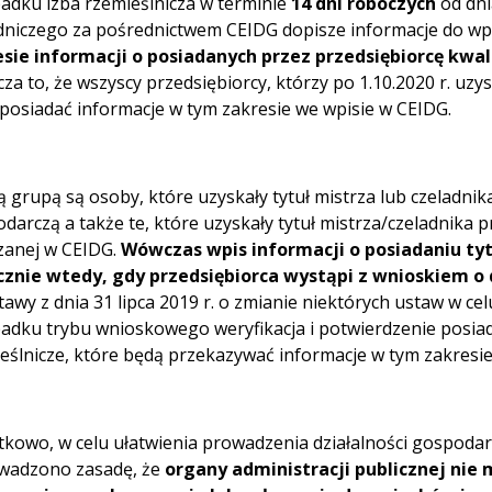
adku izba rzemieślnicza w terminie
14 dni roboczych
od dn
dniczego za pośrednictwem CEIDG dopisze informacje do wp
sie informacji o posiadanych przez przedsiębiorcę kwal
za to, że wszyscy przedsiębiorcy, którzy po 1.10.2020 r. uzy
posiadać informacje w tym zakresie we wpisie w CEIDG.
 grupą są osoby, które uzyskały tytuł mistrza lub czeladnik
darczą a także te, które uzyskały tytuł mistrza/czeladnika 
anej w CEIDG.
Wówczas wpis informacji o posiadaniu ty
znie wtedy, gdy przedsiębiorca wystąpi z wnioskiem o 
tawy z dnia 31 lipca 2019 r. o zmianie niektórych ustaw w ce
adku trybu wnioskowego weryfikacja i potwierdzenie posia
eślnicze, które będą przekazywać informacje w tym zakresie
kowo, w celu ułatwienia prowadzenia działalności gospodar
wadzono zasadę, że
organy administracji publicznej nie