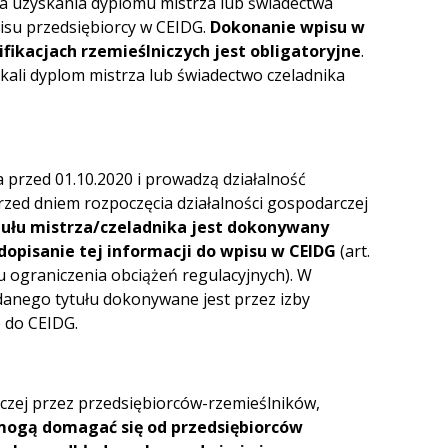
ia uzyskania dyplomu mistrza lub świadectwa
isu przedsiębiorcy w CEIDG.
Dokonanie wpisu w
ifikacjach rzemieślniczych jest obligatoryjne
.
skali dyplom mistrza lub świadectwo czeladnika
a przed 01.10.2020 i prowadzą działalność
przed dniem rozpoczęcia działalności gospodarczej
tułu mistrza/czeladnika jest dokonywany
dopisanie tej informacji do wpisu w CEIDG
(art.
lu ograniczenia obciążeń regulacyjnych). W
danego tytułu dokonywane jest przez izby
 do CEIDG.
czej przez przedsiębiorców-rzemieślników,
 mogą domagać się od przedsiębiorców