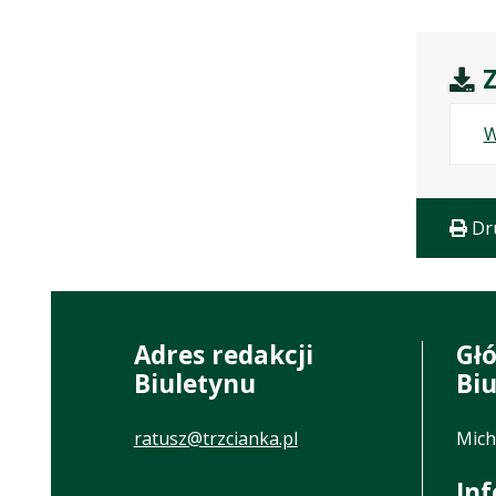
Z
W
Dr
Adres redakcji
Gł
Biuletynu
Bi
ratusz@trzcianka.pl
Mich
In