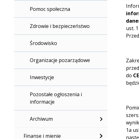
Infor
Pomoc społeczna
info
dane
Zdrowie i bezpieczeństwo
ust. 
Przed
Środowisko
Organizacje pozarządowe
Zakre
przed
do
CE
Inwestycje
będzi
Pozostałe ogłoszenia i
informacje
Pomim
szers
Archiwum
wynik
1a us
Finanse i mienie
nastę