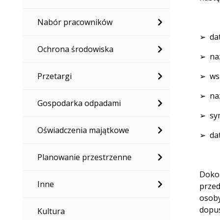
Nabór pracowników
➢ da
Ochrona środowiska
➢ naz
Przetargi
➢ wsk
➢ na
Gospodarka odpadami
➢ sym
Oświadczenia majątkowe
➢ dat
Planowanie przestrzenne
Dokon
Inne
przed
osoby
dopus
Kultura