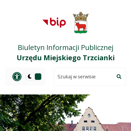
Przejdź do treści
Przejdź do mapy
Przejdź do
głównego menu
serwisu
Biuletyn Informacji Publicznej
Urzędu Miejskiego Trzcianki
Szukaj
Panel dostosowania ułat
Przełącz
w
Szuka
na
serwisie
wersję
ciemną