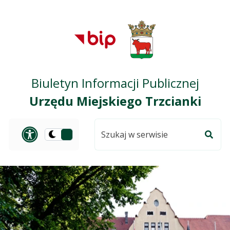
Przejdź do treści
Przejdź do mapy
Przejdź do
głównego menu
serwisu
Biuletyn Informacji Publicznej
Urzędu Miejskiego Trzcianki
Szukaj
Panel dostosowania ułat
Przełącz
w
Szuka
na
serwisie
wersję
ciemną