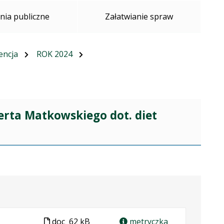
ia publiczne
Załatwianie spraw
dencja
ROK 2024
erta Matkowskiego dot. diet
Plik
doc
62 kB
metryczka