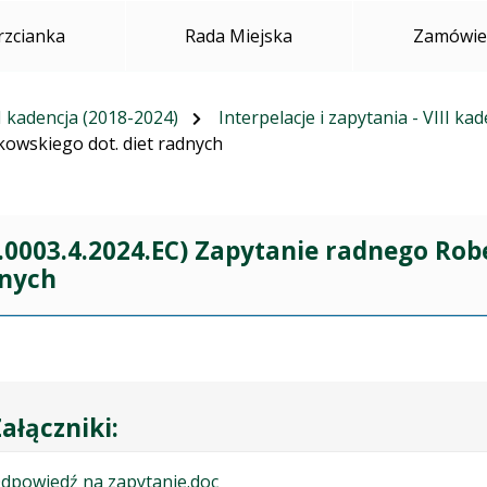
rzcianka
Rada Miejska
Zamówien
I kadencja (2018-2024)
Interpelacje i zapytania - VIII ka
owskiego dot. diet radnych
.0003.4.2024.EC) Zapytanie radnego Rob
nych
ałączniki:
.
.
dpowiedź na zapytanie.doc