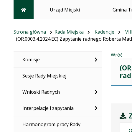
Strona główna
Urząd Miejski
Gmina T
Strona główna
Rada Miejska
Kadencje
VII
(OR.0003.4.2024.EC) Zapytanie radnego Roberta Matk
Wróć
Komisje
(OR
rad
Sesje Rady Miejskiej
Wnioski Radnych
Interpelacje i zapytania
Z
Harmonogram pracy Rady
O