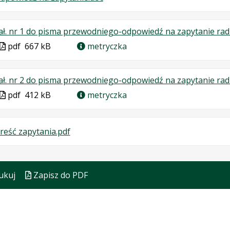
Plik
Rozmiar
w
pliku:
ał. nr 1 do pisma przewodniego-odpowiedź na zapytanie ra
formacie:
62
Plik
pdf
667 kB
metryczka
doc
kB
w
formacie
ał. nr 2 do pisma przewodniego-odpowiedź na zapytanie ra
Plik
pdf
412 kB
metryczka
w
formacie
.
.
.
reść zapytania.pdf
Plik
Rozmiar
Otwiera
w
pliku:
się
formacie:
266
w
ukuj
Zapisz do PDF
pdf
kB
nowej
karcie.