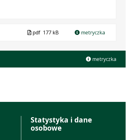
Plik
pdf
177 kB
metryczka
w
formacie
metryczka
Statystyka i dane
osobowe