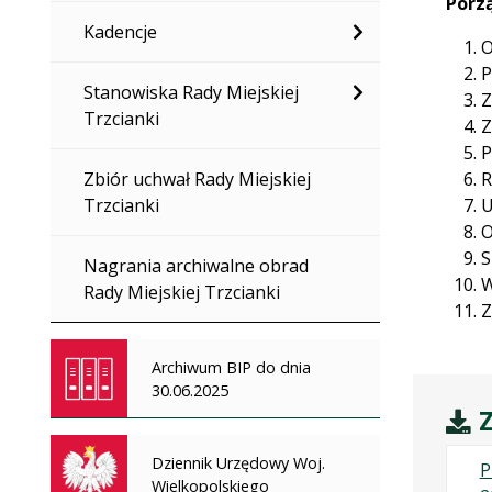
Porz
Kadencje
O
P
Stanowiska Rady Miejskiej
Z
Trzcianki
Z
P
Zbiór uchwał Rady Miejskiej
R
Trzcianki
U
O
S
Nagrania archiwalne obrad
W
Rady Miejskiej Trzcianki
Z
Archiwum BIP do dnia
30.06.2025
Z
Dziennik Urzędowy Woj.
P
Wielkopolskiego