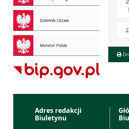
2
Dziennik Ustaw
Z
Monitor Polski
Dr
Adres redakcji
Gł
Biuletynu
Bi