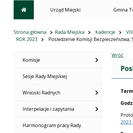
Strona główna
Urząd Miejski
Gmina T
Strona główna
Rada Miejska
Kadencje
VII
ROK 2023
Posiedzenie Komisji Bezpieczeństwa, S
Wróć
Komisje
Pos
Sesje Rady Miejskiej
Term
Wnioski Radnych
Godz
Interpelacje i zapytania
Proto
2023 
Harmonogram pracy Rady