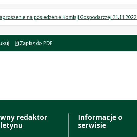
w
formacie
aproszenie na posiedzenie Komisji Gospodarczej 21.11.2022
ukuj
Zapisz do PDF
ówny redaktor
Informacje o
uletynu
serwisie