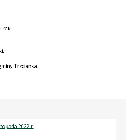
1 rok
i.
gminy Trzcianka.
.
.
.
stopada 2022 r.
Plik
Rozmiar
Otwiera