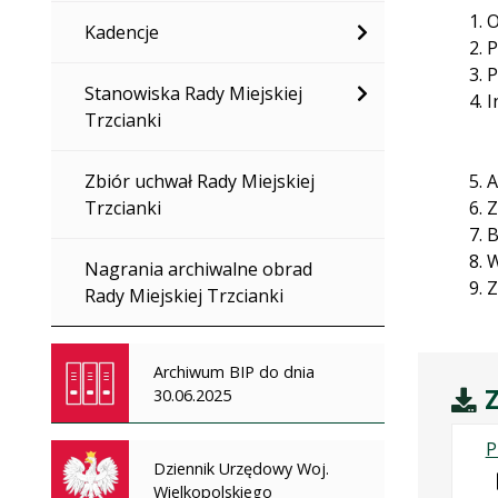
O
Kadencje
P
P
Stanowiska Rady Miejskiej
I
Trzcianki
Zbiór uchwał Rady Miejskiej
A
Trzcianki
Z
B
W
Nagrania archiwalne obrad
Z
Rady Miejskiej Trzcianki
Archiwum BIP do dnia
Z
30.06.2025
P
Dziennik Urzędowy Woj.
Wielkopolskiego