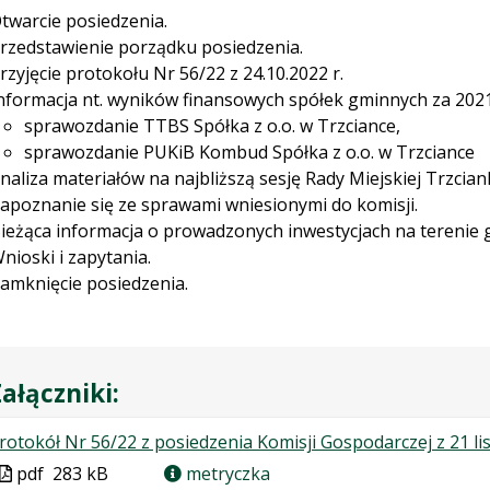
twarcie posiedzenia.
rzedstawienie porządku posiedzenia.
rzyjęcie protokołu Nr 56/22 z 24.10.2022 r.
nformacja nt. wyników finansowych spółek gminnych za 202
sprawozdanie TTBS Spółka z o.o. w Trzciance,
sprawozdanie PUKiB Kombud Spółka z o.o. w Trzciance
naliza materiałów na najbliższą sesję Rady Miejskiej Trzciank
apoznanie się ze sprawami wniesionymi do komisji.
ieżąca informacja o prowadzonych inwestycjach na terenie 
nioski i zapytania.
amknięcie posiedzenia.
ałączniki:
rotokół Nr 56/22 z posiedzenia Komisji Gospodarczej z 21 li
Plik
pdf
283 kB
metryczka