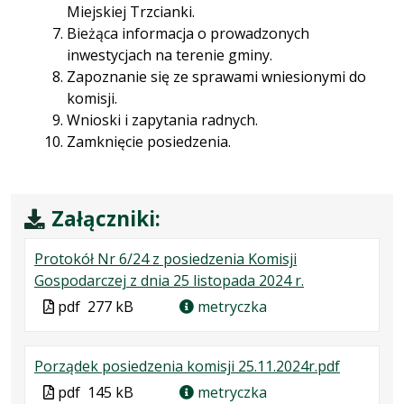
Miejskiej Trzcianki.
Bieżąca informacja o prowadzonych
inwestycjach na terenie gminy.
Zapoznanie się ze sprawami wniesionymi do
komisji.
Wnioski i zapytania radnych.
Zamknięcie posiedzenia.
Załączniki:
Protokół Nr 6/24 z posiedzenia Komisji
.
.
.
Gospodarczej z dnia 25 listopada 2024 r.
Plik
Rozmiar
Otwiera
Plik
pdf
277 kB
metryczka
w
pliku:
się
w
formacie:
277
w
formacie
.
.
.
Porządek posiedzenia komisji 25.11.2024r.pdf
pdf
kB
nowej
Plik
Rozmiar
Otwiera
karcie.
Plik
pdf
145 kB
metryczka