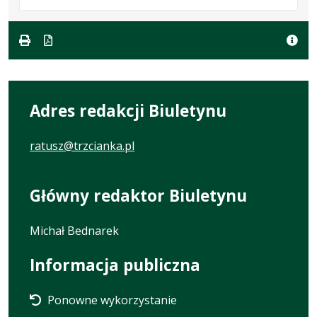
w
pliku:
się
w
formacie:
145
w
formacie
pdf
kB
nowej
karcie.
Adres redakcji Biuletynu
ratusz@trzcianka.pl
Główny redaktor Biuletynu
Michał Bednarek
Informacja publiczna
Ponowne wykorzystanie