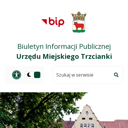
Przejdź do treści
Przejdź do mapy
Przejdź do
głównego menu
serwisu
Biuletyn Informacji Publicznej
Urzędu Miejskiego Trzcianki
Szukaj
Panel dostosowania ułat
Przełącz
w
Szuka
na
serwisie
wersję
ciemną