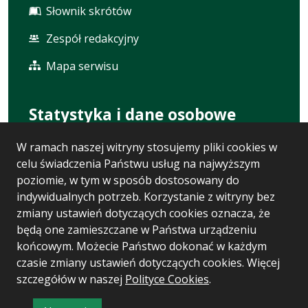
Słownik skrótów
Zespół redakcyjny
Mapa serwisu
Statystyka i dane osobowe
W ramach naszej witryny stosujemy pliki cookies w
Statystyki oglądalności
celu świadczenia Państwu usług na najwyższym
Ostatnio dodane
poziomie, w tym w sposób dostosowany do
indywidualnych potrzeb. Korzystanie z witryny bez
Polityka prywatności
zmiany ustawień dotyczących cookies oznacza, że
będą one zamieszczane w Państwa urządzeniu
RODO
końcowym. Możecie Państwo dokonać w każdym
czasie zmiany ustawień dotyczących cookies. Więcej
szczegółów w naszej
Polityce Cookies
.
Wersja systemu: 5.7.0 [110]
Ostatnia aktualizacja BIP: 06.08.2026 16:25