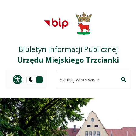
Przejdź do treści
Przejdź do mapy
Przejdź do
głównego menu
serwisu
Biuletyn Informacji Publicznej
Urzędu Miejskiego Trzcianki
Szukaj
Panel dostosowania ułat
Przełącz
w
Szuka
na
serwisie
wersję
ciemną