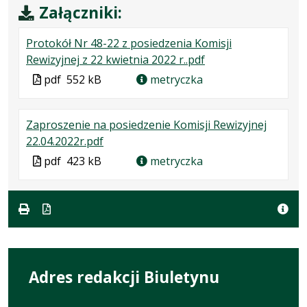
Załączniki:
Protokół Nr 48-22 z posiedzenia Komisji
.
.
.
Rewizyjnej z 22 kwietnia 2022 r..pdf
Plik
Rozmiar
Otwiera
Plik
pdf
552 kB
metryczka
w
pliku:
się
w
formacie:
552
w
formacie
Zaproszenie na posiedzenie Komisji Rewizyjnej
pdf
kB
nowej
.
.
.
22.04.2022r.pdf
karcie.
Plik
Rozmiar
Otwiera
Plik
pdf
423 kB
metryczka
w
pliku:
się
w
formacie:
423
w
formacie
pdf
kB
nowej
karcie.
Adres redakcji Biuletynu