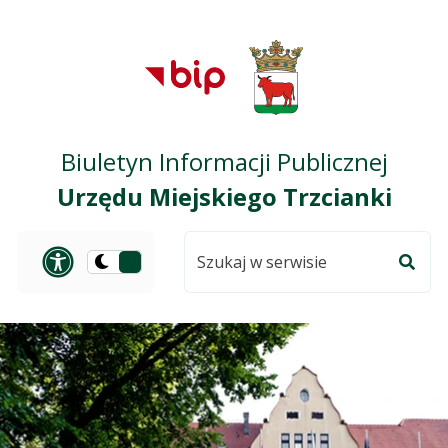
Przejdź do treści
Przejdź do mapy
Przejdź do
głównego menu
serwisu
Biuletyn Informacji Publicznej
Urzędu Miejskiego Trzcianki
Szukaj
Panel dostosowania ułat
Przełącz
w
Szuka
na
serwisie
wersję
ciemną