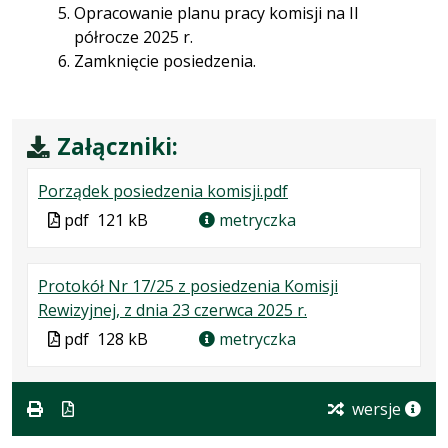
Opracowanie planu pracy komisji na II
półrocze 2025 r.
Zamknięcie posiedzenia.
Załączniki:
.
.
.
Porządek posiedzenia komisji.pdf
Plik
Rozmiar
Otwiera
Plik
pdf
121 kB
metryczka
w
pliku:
się
w
formacie:
121
w
formacie
Protokół Nr 17/25 z posiedzenia Komisji
pdf
kB
nowej
.
.
.
Rewizyjnej, z dnia 23 czerwca 2025 r.
karcie.
Plik
Rozmiar
Otwiera
Plik
pdf
128 kB
metryczka
w
pliku:
się
w
formacie:
128
w
formacie
pdf
kB
nowej
wersje
karcie.