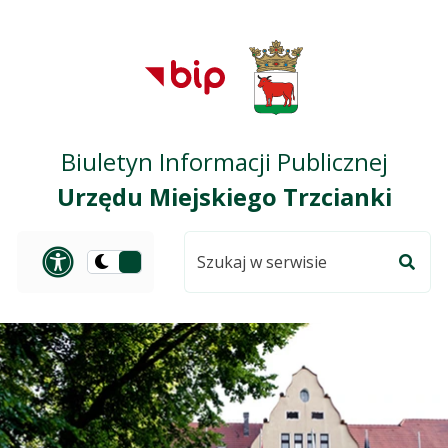
Przejdź do treści
Przejdź do mapy
Przejdź do
głównego menu
serwisu
Biuletyn Informacji Publicznej
Urzędu Miejskiego Trzcianki
Szukaj
Panel dostosowania ułat
Przełącz
w
Szuka
na
serwisie
wersję
ciemną