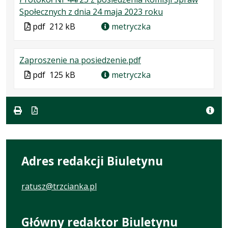
.
.
.
Społecznych z dnia 24 maja 2023 roku
Plik
Rozmiar
Otwiera
Plik
pdf
212 kB
metryczka
w
pliku:
się
w
formacie:
212
w
formacie
.
.
.
Zaproszenie na posiedzenie.pdf
pdf
kB
nowej
Plik
Rozmiar
Otwiera
karcie.
Plik
pdf
125 kB
metryczka
w
pliku:
się
w
formacie:
125
w
formacie
pdf
kB
nowej
karcie.
Adres redakcji Biuletynu
ratusz@trzcianka.pl
Główny redaktor Biuletynu