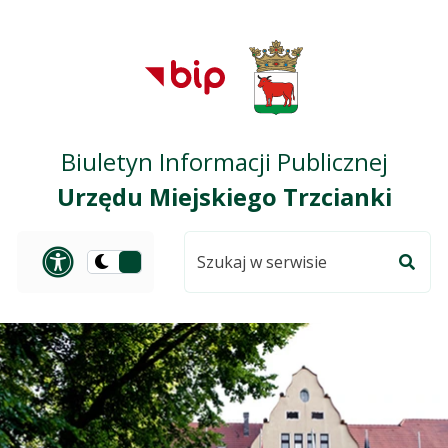
Przejdź do treści
Przejdź do mapy
Przejdź do
głównego menu
serwisu
Biuletyn Informacji Publicznej
Urzędu Miejskiego Trzcianki
Szukaj
Panel dostosowania ułat
Przełącz
w
Szuka
na
serwisie
wersję
ciemną