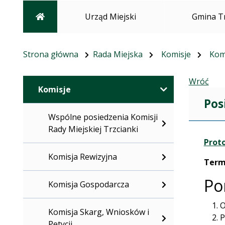
Strona główna
Urząd Miejski
Gmina T
Strona główna
Rada Miejska
Komisje
Kom
Wróć
Komisje
Pos
Wspólne posiedzenia Komisji
Rady Miejskiej Trzcianki
Proto
Komisja Rewizyjna
Term
Po
Komisja Gospodarcza
O
Komisja Skarg, Wniosków i
P
Petycji