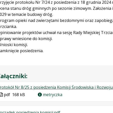
rzyjęcie protokołu Nr 7/24 z posiedzenia z 18 grudnia 2024 r
cena stanu dróg gminnych po sezonie zimowym. Założenia in
029 w temacie budowy dróg.
rogram opieki nad zwierzętami bezdomnymi oraz zapobiega
rzcianka.
piniowanie projektów uchwał na sesję Rady Miejskiej Trzcia
prawy wniesione do komisji.
nioski komisji.
amknięcie posiedzenia.
ałączniki:
rotokół Nr 8/25 z posiedzenia Komisji Środowiska i Rozwoju
Plik
pdf
168 kB
metryczka
w
formacie
.
.
.
orządek posiedzenia komisji.pdf