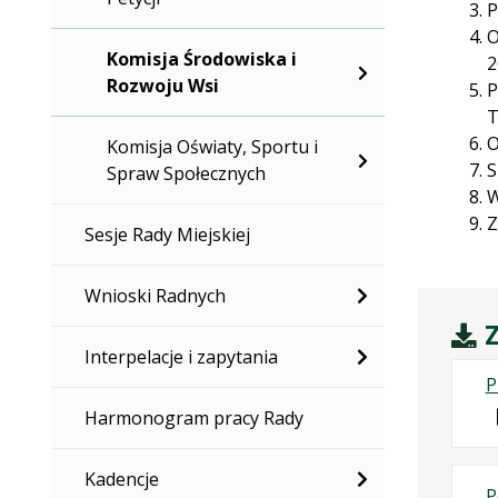
P
O
Komisja Środowiska i
2
Rozwoju Wsi
P
T
O
Komisja Oświaty, Sportu i
S
Spraw Społecznych
W
Z
Sesje Rady Miejskiej
Wnioski Radnych
Z
Interpelacje i zapytania
P
Harmonogram pracy Rady
Kadencje
P