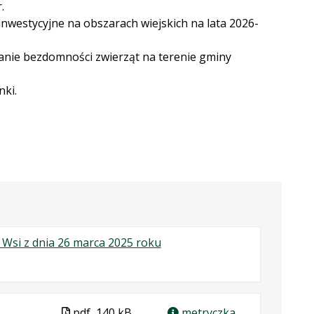
.
westycyjne na obszarach wiejskich na lata 2026-
nie bezdomności zwierząt na terenie gminy
nki.
.
.
.
 Wsi z dnia 26 marca 2025 roku
Plik
Rozmiar
Otwiera
w
pliku:
się
formacie:
168
w
pdf
kB
nowej
Plik
pdf
140 kB
metryczka