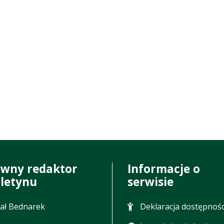
ówny redaktor
Informacje o
uletynu
serwisie
ał Bednarek
Deklaracja dostępnośc