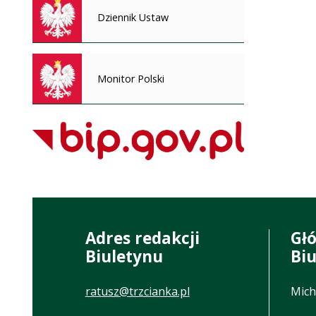
Dziennik Ustaw
Monitor Polski
Adres redakcji
Gł
Biuletynu
Bi
ratusz@trzcianka.pl
Mich