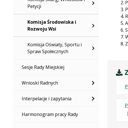
P
Petycji
P
R
Komisja Środowiska i
A
Rozwoju Wsi
S
W
Z
Komisja Oświaty, Sportu i
Spraw Społecznych
Sesje Rady Miejskiej
Z
Wnioski Radnych
P
Interpelacje i zapytania
P
Harmonogram pracy Rady