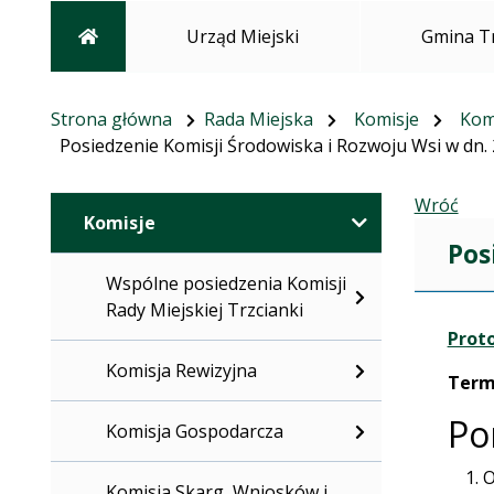
Strona główna
Urząd Miejski
Gmina T
Strona główna
Rada Miejska
Komisje
Kom
Posiedzenie Komisji Środowiska i Rozwoju Wsi w dn. 
Wróć
Komisje
Pos
Wspólne posiedzenia Komisji
Rady Miejskiej Trzcianki
Proto
Komisja Rewizyjna
Term
Po
Komisja Gospodarcza
O
Komisja Skarg, Wniosków i