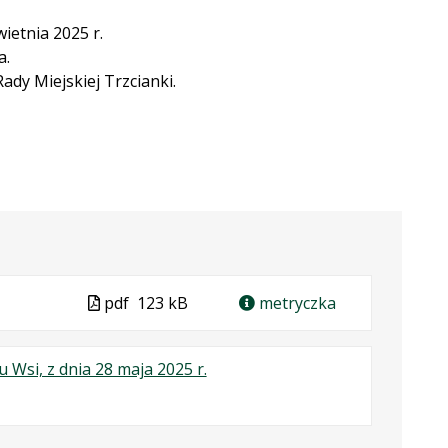
ietnia 2025 r.
a.
ady Miejskiej Trzcianki.
Plik
pdf
123 kB
metryczka
w
formacie
.
.
.
 Wsi, z dnia 28 maja 2025 r.
Plik
Rozmiar
Otwiera
w
pliku:
się
formacie:
270
w