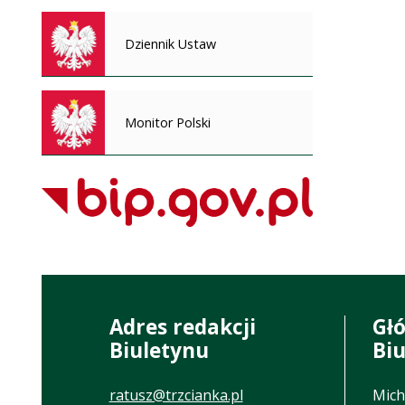
Dziennik Ustaw
Monitor Polski
Adres redakcji
Gł
Biuletynu
Bi
ratusz@trzcianka.pl
Mich