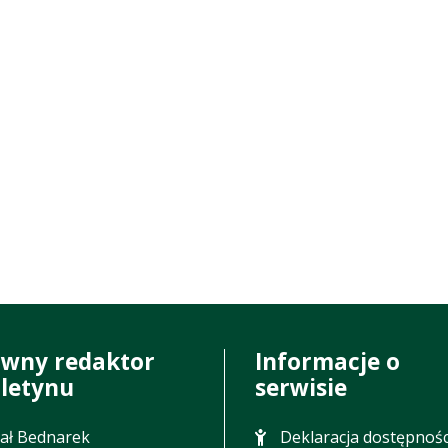
ówny redaktor
Informacje o
uletynu
serwisie
ał Bednarek
Deklaracja dostępnośc