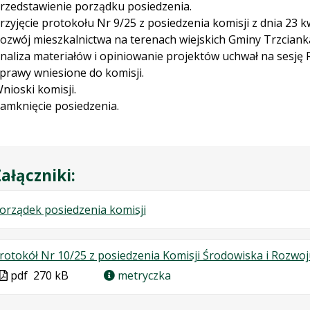
rzedstawienie porządku posiedzenia.
rzyjęcie protokołu Nr 9/25 z posiedzenia komisji z dnia 23 kw
ozwój mieszkalnictwa na terenach wiejskich Gminy Trzciank
naliza materiałów i opiniowanie projektów uchwał na sesję R
prawy wniesione do komisji.
nioski komisji.
amknięcie posiedzenia.
ałączniki:
.
.
.
orządek posiedzenia komisji
Plik
Rozmiar
Otwiera
w
pliku:
się
rotokół Nr 10/25 z posiedzenia Komisji Środowiska i Rozwoju
formacie:
123
w
Plik
pdf
270 kB
metryczka
pdf
kB
nowej
w
karcie.
formacie