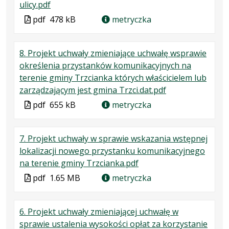
.
.
.
ulicy.pdf
karcie.
Plik
Rozmiar
Otwiera
Plik
pdf
478 kB
metryczka
w
pliku:
się
w
formacie:
478
w
formacie
8. Projekt uchwały zmieniające uchwałę wsprawie
pdf
kB
nowej
określenia przystanków komunikacyjnych na
karcie.
terenie gminy Trzcianka których właścicielem lub
.
.
.
zarządzającym jest gmina Trzci.dat.pdf
Plik
Rozmiar
Otwiera
Plik
pdf
655 kB
metryczka
w
pliku:
się
w
formacie:
655
w
formacie
7. Projekt uchwały w sprawie wskazania wstępnej
pdf
kB
nowej
lokalizacji nowego przystanku komunikacyjnego
karcie.
.
.
.
na terenie gminy Trzcianka.pdf
Plik
Rozmiar
Otwiera
Plik
pdf
1.65 MB
metryczka
w
pliku:
się
w
formacie:
1.65
w
formacie
6. Projekt uchwały zmieniającej uchwałę w
pdf
MB
nowej
sprawie ustalenia wysokości opłat za korzystanie
karcie.