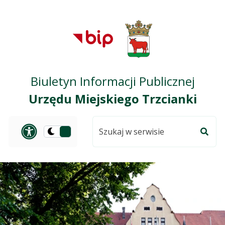
Przejdź do treści
Przejdź do mapy
Przejdź do
głównego menu
serwisu
Biuletyn Informacji Publicznej
Urzędu Miejskiego Trzcianki
Szukaj
Panel dostosowania ułat
Przełącz
w
Szuka
na
serwisie
wersję
ciemną