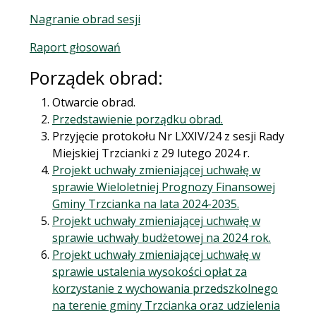
Nagranie obrad sesji
Raport głosowań
Porządek obrad:
Otwarcie obrad.
Przedstawienie porządku obrad.
Przyjęcie protokołu Nr LXXIV/24 z sesji Rady
Miejskiej Trzcianki z 29 lutego 2024 r.
Projekt uchwały zmieniającej uchwałę w
sprawie Wieloletniej Prognozy Finansowej
Gminy Trzcianka na lata 2024-2035.
Projekt uchwały zmieniającej uchwałę w
sprawie uchwały budżetowej na 2024 rok.
Projekt uchwały zmieniającej uchwałę w
sprawie ustalenia wysokości opłat za
korzystanie z wychowania przedszkolnego
na terenie gminy Trzcianka oraz udzielenia