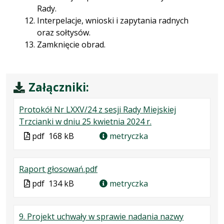
Rady.
Interpelacje, wnioski i zapytania radnych
oraz sołtysów.
Zamknięcie obrad.
Załączniki:
Protokół Nr LXXV/24 z sesji Rady Miejskiej
.
.
.
Trzcianki w dniu 25 kwietnia 2024 r.
Plik
Rozmiar
Otwiera
Plik
pdf
168 kB
metryczka
w
pliku:
się
w
formacie:
168
w
formacie
.
.
.
Raport głosowań.pdf
pdf
kB
nowej
Plik
Rozmiar
Otwiera
karcie.
Plik
pdf
134 kB
metryczka
w
pliku:
się
w
formacie:
134
w
formacie
9. Projekt uchwały w sprawie nadania nazwy
pdf
kB
nowej