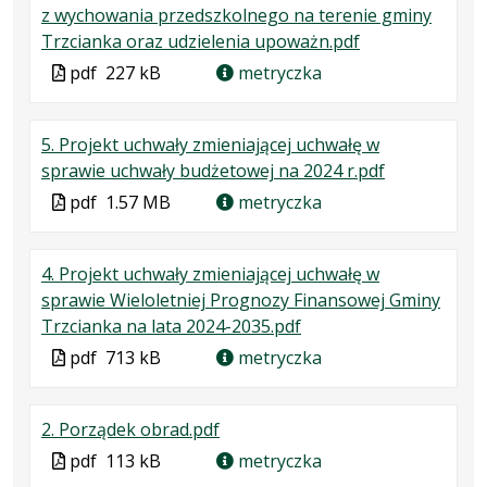
z wychowania przedszkolnego na terenie gminy
.
.
.
Trzcianka oraz udzielenia upoważn.pdf
Plik
Rozmiar
Otwiera
Plik
pdf
227 kB
metryczka
w
pliku:
się
w
formacie:
227
w
formacie
5. Projekt uchwały zmieniającej uchwałę w
pdf
kB
nowej
.
.
.
sprawie uchwały budżetowej na 2024 r.pdf
karcie.
Plik
Rozmiar
Otwiera
Plik
pdf
1.57 MB
metryczka
w
pliku:
się
w
formacie:
1.57
w
formacie
4. Projekt uchwały zmieniającej uchwałę w
pdf
MB
nowej
sprawie Wieloletniej Prognozy Finansowej Gminy
karcie.
.
.
.
Trzcianka na lata 2024-2035.pdf
Plik
Rozmiar
Otwiera
Plik
pdf
713 kB
metryczka
w
pliku:
się
w
formacie:
713
w
formacie
.
.
.
2. Porządek obrad.pdf
pdf
kB
nowej
Plik
Rozmiar
Otwiera
karcie.
Plik
pdf
113 kB
metryczka
w
pliku:
się
w