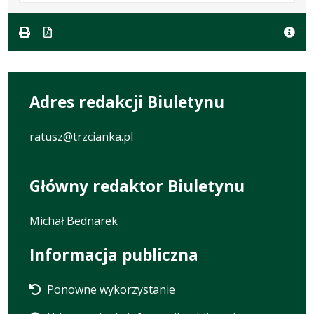
formacie:
113
w
formacie
pdf
kB
nowej
karcie.
Adres redakcji Biuletynu
ratusz@trzcianka.pl
Główny redaktor Biuletynu
Michał Bednarek
Informacja publiczna
Ponowne wykorzystanie