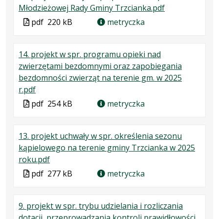
.
.
.
Młodzieżowej Rady Gminy Trzcianka.pdf
karcie.
Plik
Rozmiar
Otwiera
Plik
pdf
220 kB
metryczka
w
pliku:
się
w
formacie:
220
w
formacie
14. projekt w spr. programu opieki nad
pdf
kB
nowej
zwierzętami bezdomnymi oraz zapobiegania
karcie.
bezdomności zwierząt na terenie gm. w 2025
.
.
.
r.pdf
Plik
Rozmiar
Otwiera
Plik
pdf
254 kB
metryczka
w
pliku:
się
w
formacie:
254
w
formacie
13. projekt uchwały w spr. określenia sezonu
pdf
kB
nowej
kąpielowego na terenie gminy Trzcianka w 2025
karcie.
.
.
.
roku.pdf
Plik
Rozmiar
Otwiera
Plik
pdf
277 kB
metryczka
w
pliku:
się
w
formacie:
277
w
formacie
9. projekt w spr. trybu udzielania i rozliczania
pdf
kB
nowej
dotacji, przeprowadzania kontroli prawidłowości
karcie.