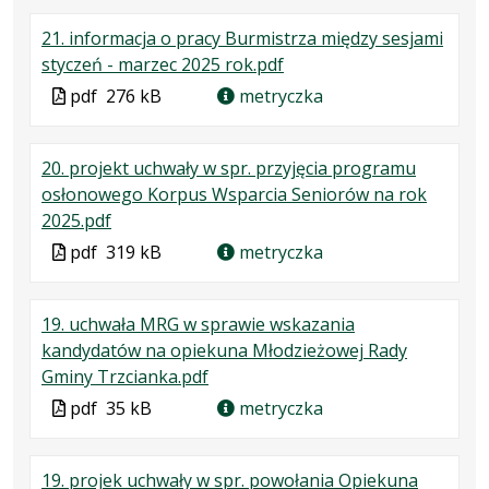
formacie:
180
w
formacie
21. informacja o pracy Burmistrza między sesjami
pdf
kB
nowej
.
.
.
styczeń - marzec 2025 rok.pdf
karcie.
Plik
Rozmiar
Otwiera
Plik
pdf
276 kB
metryczka
w
pliku:
się
w
formacie:
276
w
formacie
20. projekt uchwały w spr. przyjęcia programu
pdf
kB
nowej
osłonowego Korpus Wsparcia Seniorów na rok
karcie.
.
.
.
2025.pdf
Plik
Rozmiar
Otwiera
Plik
pdf
319 kB
metryczka
w
pliku:
się
w
formacie:
319
w
formacie
19. uchwała MRG w sprawie wskazania
pdf
kB
nowej
kandydatów na opiekuna Młodzieżowej Rady
karcie.
.
.
.
Gminy Trzcianka.pdf
Plik
Rozmiar
Otwiera
Plik
pdf
35 kB
metryczka
w
pliku:
się
w
formacie:
35
w
formacie
19. projek uchwały w spr. powołania Opiekuna
pdf
kB
nowej