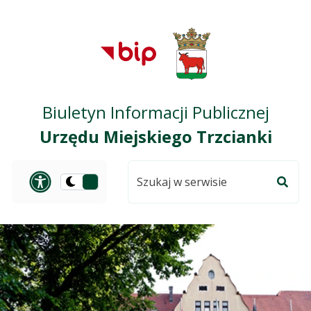
Przejdź do treści
Przejdź do mapy
Przejdź do
głównego menu
serwisu
Biuletyn Informacji Publicznej
Urzędu Miejskiego Trzcianki
Szukaj
Panel dostosowania ułat
Przełącz
w
Szuka
na
serwisie
wersję
ciemną