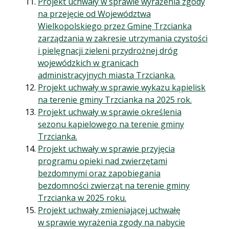
Projekt uchwały w sprawie wyrażenia zgody
na przejęcie od Województwa
Wielkopolskiego przez Gminę Trzcianka
zarządzania w zakresie utrzymania czystości
i pielęgnacji zieleni przydrożnej dróg
wojewódzkich w granicach
administracyjnych miasta Trzcianka.
Projekt uchwały w sprawie wykazu kąpielisk
na terenie gminy Trzcianka na 2025 rok.
Projekt uchwały w sprawie określenia
sezonu kąpielowego na terenie gminy
Trzcianka.
Projekt uchwały w sprawie przyjęcia
programu opieki nad zwierzętami
bezdomnymi oraz zapobiegania
bezdomności zwierząt na terenie gminy
Trzcianka w 2025 roku.
Projekt uchwały zmieniającej uchwałę
w sprawie wyrażenia zgody na nabycie