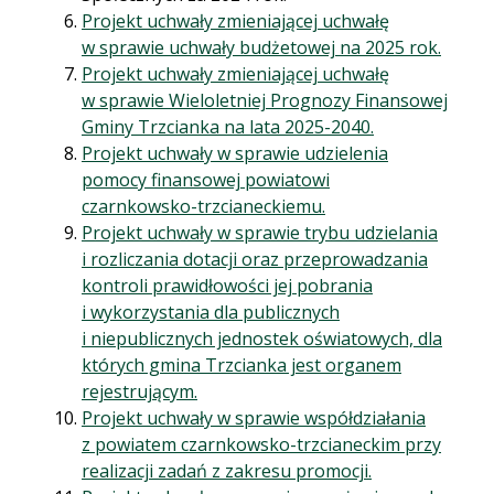
Projekt uchwały zmieniającej uchwałę
w sprawie uchwały budżetowej na 2025 rok.
Projekt uchwały zmieniającej uchwałę
w sprawie Wieloletniej Prognozy Finansowej
Gminy Trzcianka na lata 2025-2040.
Projekt uchwały w sprawie udzielenia
pomocy finansowej powiatowi
czarnkowsko-trzcianeckiemu.
Projekt uchwały w sprawie trybu udzielania
i rozliczania dotacji oraz przeprowadzania
kontroli prawidłowości jej pobrania
i wykorzystania dla publicznych
i niepublicznych jednostek oświatowych, dla
których gmina Trzcianka jest organem
rejestrującym.
Projekt uchwały w sprawie współdziałania
z powiatem czarnkowsko-trzcianeckim przy
realizacji zadań z zakresu promocji.