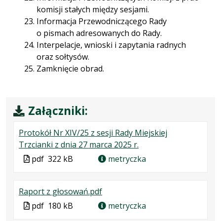
komisji stałych między sesjami.
Informacja Przewodniczącego Rady
o pismach adresowanych do Rady.
Interpelacje, wnioski i zapytania radnych
oraz sołtysów.
Zamknięcie obrad.
Załączniki:
Protokół Nr XIV/25 z sesji Rady Miejskiej
.
.
.
Trzcianki z dnia 27 marca 2025 r.
Plik
Rozmiar
Otwiera
Plik
pdf
322 kB
metryczka
w
pliku:
się
w
formacie:
322
w
formacie
.
.
.
Raport z głosowań.pdf
pdf
kB
nowej
Plik
Rozmiar
Otwiera
karcie.
Plik
pdf
180 kB
metryczka
w
pliku:
się
w