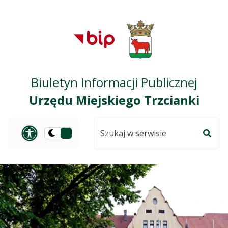
Przejdź do treści
Przejdź do mapy
Przejdź do
głównego menu
serwisu
Biuletyn Informacji Publicznej
Urzędu Miejskiego Trzcianki
Szukaj
Panel dostosowania ułat
Przełącz
w
Szuka
na
serwisie
wersję
ciemną