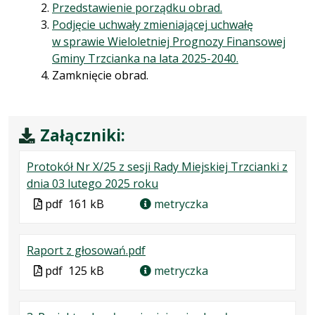
Przedstawienie porządku obrad.
Podjęcie uchwały zmieniającej uchwałę
w sprawie Wieloletniej Prognozy Finansowej
Gminy Trzcianka na lata 2025-2040.
Zamknięcie obrad.
Załączniki:
Protokół Nr X/25 z sesji Rady Miejskiej Trzcianki z
.
.
.
dnia 03 lutego 2025 roku
Plik
Rozmiar
Otwiera
Plik
pdf
161 kB
metryczka
w
pliku:
się
w
formacie:
161
w
formacie
.
.
.
Raport z głosowań.pdf
pdf
kB
nowej
Plik
Rozmiar
Otwiera
karcie.
Plik
pdf
125 kB
metryczka
w
pliku:
się
w
formacie:
125
w
formacie