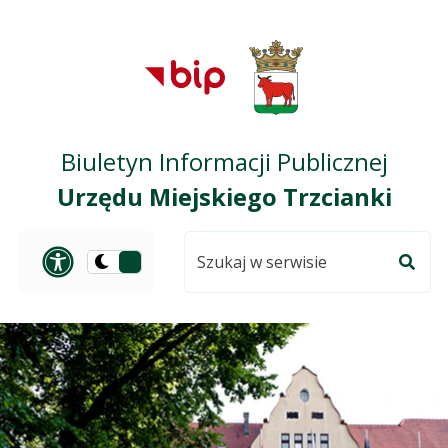
Przejdź do treści
Przejdź do mapy
Przejdź do
głównego menu
serwisu
Biuletyn Informacji Publicznej
Urzędu Miejskiego Trzcianki
Szukaj
Panel dostosowania ułat
Przełącz
w
Szuka
na
serwisie
wersję
ciemną