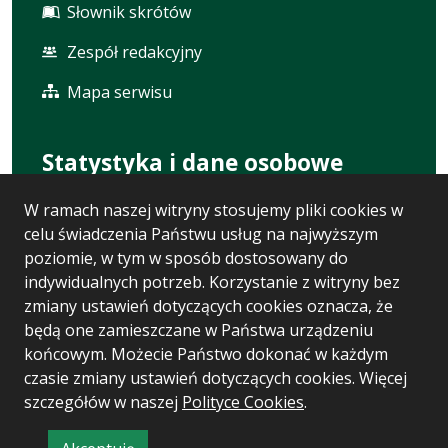
Słownik skrótów
Zespół redakcyjny
Mapa serwisu
Statystyka i dane osobowe
W ramach naszej witryny stosujemy pliki cookies w
Statystyki oglądalności
celu świadczenia Państwu usług na najwyższym
Ostatnio dodane
poziomie, w tym w sposób dostosowany do
indywidualnych potrzeb. Korzystanie z witryny bez
Polityka prywatności
zmiany ustawień dotyczących cookies oznacza, że
będą one zamieszczane w Państwa urządzeniu
RODO
końcowym. Możecie Państwo dokonać w każdym
czasie zmiany ustawień dotyczących cookies. Więcej
szczegółów w naszej
Polityce Cookies
.
Wersja systemu: 5.7.0 [110]
Ostatnia aktualizacja BIP: 06.08.2026 16:25