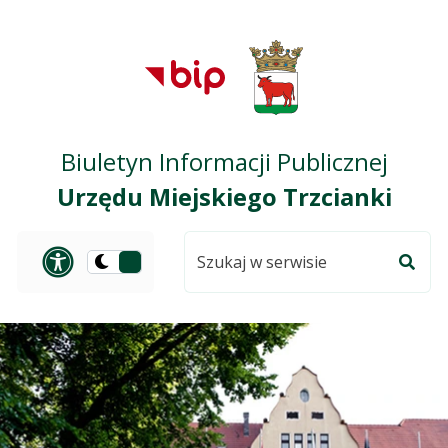
Przejdź do treści
Przejdź do mapy
Przejdź do
głównego menu
serwisu
Biuletyn Informacji Publicznej
Urzędu Miejskiego Trzcianki
Szukaj
Panel dostosowania ułat
Przełącz
w
Szuka
na
serwisie
wersję
ciemną