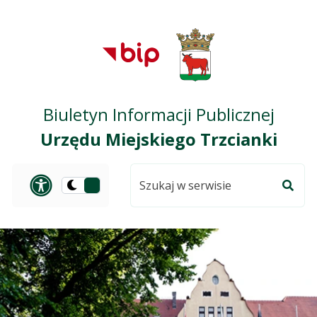
Przejdź do treści
Przejdź do mapy
Przejdź do
głównego menu
serwisu
Biuletyn Informacji Publicznej
Urzędu Miejskiego Trzcianki
Szukaj
Panel dostosowania ułat
Przełącz
w
Szuka
na
serwisie
wersję
ciemną