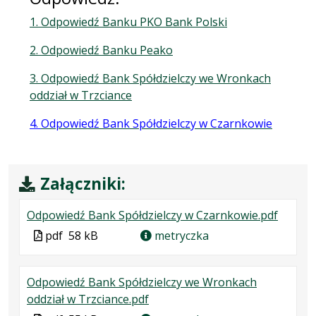
1. Odpowiedź Banku PKO Bank Polski
2. Odpowiedź Banku Peako
3. Odpowiedź Bank Spółdzielczy we Wronkach
oddział w Trzciance
4.
Odpowiedź Bank Spółdzielczy w Czarnkowie
Załączniki:
.
.
.
Odpowiedź Bank Spółdzielczy w Czarnkowie.pdf
Plik
Rozmia
Otwier
Plik
pdf
58 kB
metryczka
w
pliku:
się
w
formaci
58
w
formacie
Odpowiedź Bank Spółdzielczy we Wronkach
pdf
kB
nowej
.
.
.
oddział w Trzciance.pdf
karcie.
Plik
Rozmiar
Otwiera