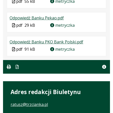
Plik
pdf
55 kB
metryczka
w
pliku:
się
w
formacie:
55
w
formacie
.
.
.
Odpowiedź Banku Pekao.pdf
pdf
kB
nowej
Plik
Rozmiar
Otwiera
karcie.
Plik
pdf
29 kB
metryczka
w
pliku:
się
w
formacie:
29
w
formacie
.
.
.
Odpowiedź Banku PKO Bank Polski.pdf
pdf
kB
nowej
Plik
Rozmiar
Otwiera
karcie.
Plik
pdf
91 kB
metryczka
w
pliku:
się
w
formacie:
91
w
formacie
pdf
kB
nowej
karcie.
Adres redakcji Biuletynu
ratusz@trzcianka.pl