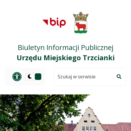
Przejdź do treści
Przejdź do mapy
Przejdź do
głównego menu
serwisu
Biuletyn Informacji Publicznej
Urzędu Miejskiego Trzcianki
Szukaj
Panel dostosowania ułat
Przełącz
w
Szuka
na
serwisie
wersję
ciemną