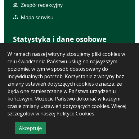
Zespół redakcyjny
Mapa serwisu
Statystyka i dane osobowe
W ramach naszej witryny stosujemy pliki cookies w
Statystyki oglądalności
celu świadczenia Państwu usług na najwyższym
Ostatnio dodane
poziomie, w tym w sposób dostosowany do
indywidualnych potrzeb. Korzystanie z witryny bez
Polityka prywatności
zmiany ustawień dotyczących cookies oznacza, że
będą one zamieszczane w Państwa urządzeniu
RODO
końcowym. Możecie Państwo dokonać w każdym
czasie zmiany ustawień dotyczących cookies. Więcej
szczegółów w naszej
Polityce Cookies
.
Wersja systemu: 5.7.0 [110]
Ostatnia aktualizacja BIP: 06.08.2026 08:33
Akceptuję
CMS i hosting: Logonet Sp. z o.o. w Bydgoszczy
informację