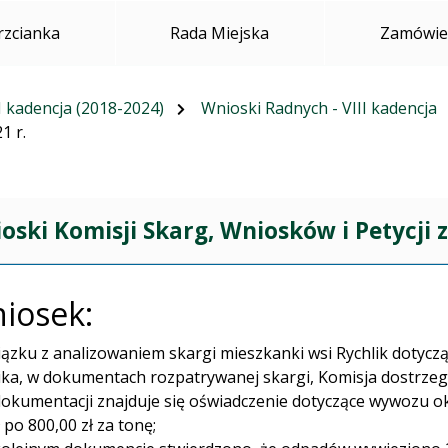
rzcianka
Rada Miejska
Zamówien
I kadencja (2018-2024)
Wnioski Radnych - VIII kadencja
1 r.
oski Komisji Skarg, Wniosków i Petycji z 
iosek:
ązku z analizowaniem skargi mieszkanki wsi Rychlik dotyc
ika, w dokumentach rozpatrywanej skargi, Komisja dostrzega
dokumentacji znajduje się oświadczenie dotyczące wywozu ok
 po 800,00 zł za tonę;