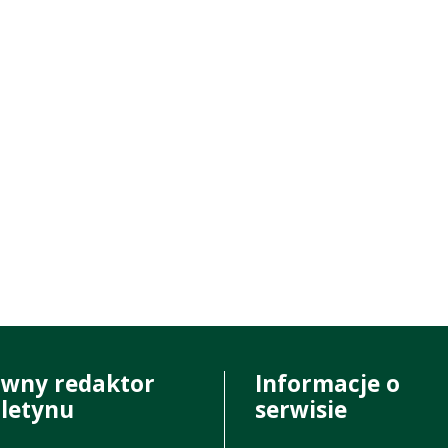
ówny redaktor
Informacje o
uletynu
serwisie