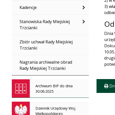
2) w 
3) wł
Kadencje
odbie
Stanowiska Rady Miejskiej
Od
Trzcianki
Dnia 
urzęd
Zbiór uchwał Rady Miejskiej
Dokum
Trzcianki
10.05
drugi
Nagrania archiwalne obrad
potwi
Rady Miejskiej Trzcianki
Dr
Archiwum BIP do dnia
30.06.2025
Dziennik Urzędowy Woj.
Wielkopolskiego