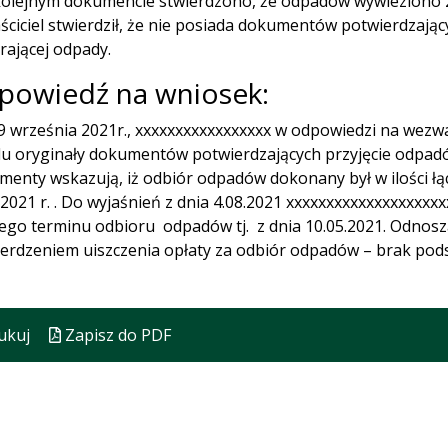
kolejnym dokumencie stwierdzono, że odpadów wywieziono 24.
aściciel stwierdził, że nie posiada dokumentów potwierdzając
rającej odpady.
powiedź na wniosek:
9 września 2021r., xxxxxxxxxxxxxxxxx w odpowiedzi na wezwa
u oryginały dokumentów potwierdzających przyjęcie odpadó
enty wskazują, iż odbiór odpadów dokonany był w ilości łą
.2021 r. . Do wyjaśnień z dnia 4.08.2021 xxxxxxxxxxxxxxxxxxx
ego terminu odbioru odpadów tj. z dnia 10.05.2021. Odnoszą
erdzeniem uiszczenia opłaty za odbiór odpadów – brak po
ukuj
Zapisz do PDF