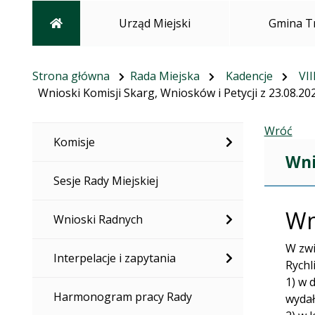
Strona główna
Urząd Miejski
Gmina T
Strona główna
Rada Miejska
Kadencje
VII
Wnioski Komisji Skarg, Wniosków i Petycji z 23.08.202
Wróć
Komisje
Wni
Sesje Rady Miejskiej
Wn
Wnioski Radnych
W zwi
Interpelacje i zapytania
Rychl
1) w 
Harmonogram pracy Rady
wydał