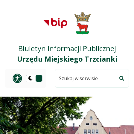
Przejdź do treści
Przejdź do mapy
Przejdź do
głównego menu
serwisu
Biuletyn Informacji Publicznej
Urzędu Miejskiego Trzcianki
Szukaj
Panel dostosowania ułat
Przełącz
w
Szuka
na
serwisie
wersję
ciemną