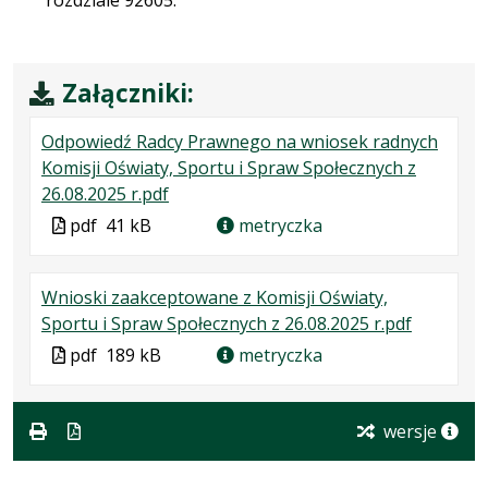
Załączniki:
Odpowiedź Radcy Prawnego na wniosek radnych
Komisji Oświaty, Sportu i Spraw Społecznych z
.
.
.
26.08.2025 r.pdf
Plik
Rozmiar
Otwiera
Plik
pdf
41 kB
metryczka
w
pliku:
się
w
formacie:
41
w
formacie
Wnioski zaakceptowane z Komisji Oświaty,
pdf
kB
nowej
.
.
.
Sportu i Spraw Społecznych z 26.08.2025 r.pdf
karcie.
Plik
Rozmiar
Otwiera
Plik
pdf
189 kB
metryczka
w
pliku:
się
w
formacie:
189
w
formacie
pdf
kB
nowej
wersje
karcie.