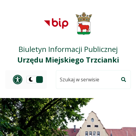
Przejdź do treści
Przejdź do mapy
Przejdź do
głównego menu
serwisu
Biuletyn Informacji Publicznej
Urzędu Miejskiego Trzcianki
Szukaj
Panel dostosowania ułat
Przełącz
w
Szuka
na
serwisie
wersję
ciemną