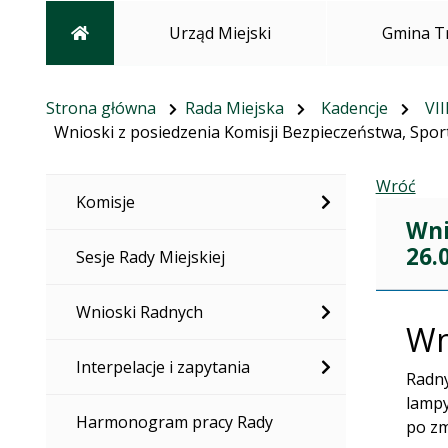
Strona główna
Urząd Miejski
Gmina T
Strona główna
Rada Miejska
Kadencje
VII
Wnioski z posiedzenia Komisji Bezpieczeństwa, Sportu,
Wróć
Komisje
Wni
26.
Sesje Rady Miejskiej
Wnioski Radnych
Wn
Interpelacje i zapytania
Radny
lampy
Harmonogram pracy Rady
po zm