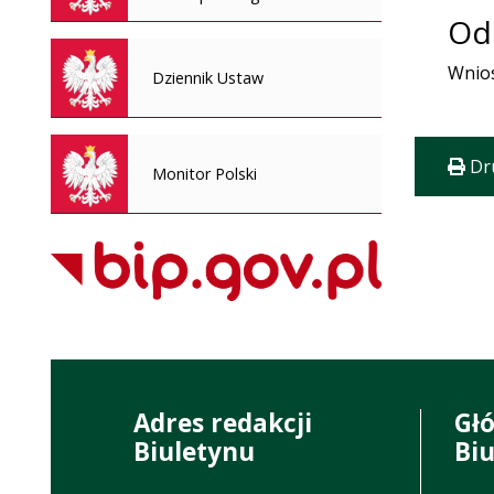
Od
Wnios
Dziennik Ustaw
Dr
Monitor Polski
Adres redakcji
Gł
Biuletynu
Bi