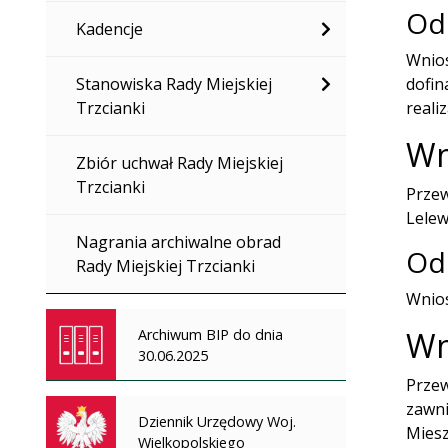
Od
Kadencje
Wnios
Stanowiska Rady Miejskiej
dofin
Trzcianki
realiz
Wn
Zbiór uchwał Rady Miejskiej
Trzcianki
Przew
Lelew
Nagrania archiwalne obrad
Od
Rady Miejskiej Trzcianki
Wnios
Wn
Archiwum BIP do dnia
30.06.2025
Przew
zawni
Dziennik Urzędowy Woj.
Miesz
Wielkopolskiego