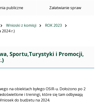
ia publiczne
Załatwianie spraw
Wnioski z komisji
ROK 2023
 2024 r.)
wa, Sportu,Turystyki i Promocji,
.)
owego na obiektach byłego OSIR-u. Dołożono po 2
edoświetlone i treningi, które się tam odbywają
Wniosek do budżetu na 2024.