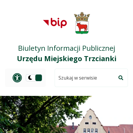
Przejdź do treści
Przejdź do mapy
Przejdź do
głównego menu
serwisu
Biuletyn Informacji Publicznej
Urzędu Miejskiego Trzcianki
Szukaj
Panel dostosowania ułat
Przełącz
w
Szuka
na
serwisie
wersję
ciemną