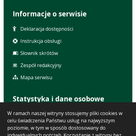
Informacje o serwisie
Deklaracja dostępności
Instrukcja obsługi
Słownik skrótów
Zespół redakcyjny
Mapa serwisu
Statystyka i dane osobowe
W ramach naszej witryny stosujemy pliki cookies w
Statystyki oglądalności
celu świadczenia Państwu usług na najwyższym
Ostatnio dodane
poziomie, w tym w sposób dostosowany do
indywidualnych potrzeb. Korzystanie z witryny bez