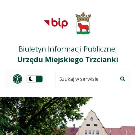
Przejdź do treści
Przejdź do mapy
Przejdź do
głównego menu
serwisu
Biuletyn Informacji Publicznej
Urzędu Miejskiego Trzcianki
Szukaj
Panel dostosowania ułat
Przełącz
w
Szuka
na
serwisie
wersję
ciemną