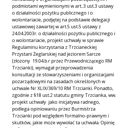
podmiotami wymienionymi w art..3 ust.3 ustawy
o działalności pożytku publicznego i o
wolontariacie, podjętej na podstawie delegacji
ustawowej zawartej w art.5 ust.5 ustawy z
24.04.2003r. o działalności pożytku publicznego i
o wolontariacie, projekt uchwały w sprawie
Regulaminu korzystania z Trzcianeckiej
Przystani Żeglarskiej nad jeziorem Sarcze
(złożony 19.04.b.r przez Przewodniczącego RM
Trzcianki), wymagał przeprowadzenia
konsultacji ze stowarzyszeniami i organizacjami
pozarządowymi na zasadach określonych w
uchwale Nr XLIX/369/10 RM Trzcianki. Ponadto,
zgodnie z §18 ust.2 statutu gminy Trzcianka, ww.
projekt uchwały jako inicjatywa radnego,
podlega opiniowaniu przez Burmistrza
Trzcianki pod względem formalno-prawnym i
skutków, jakie może wywołać ta uchwała. Opinię