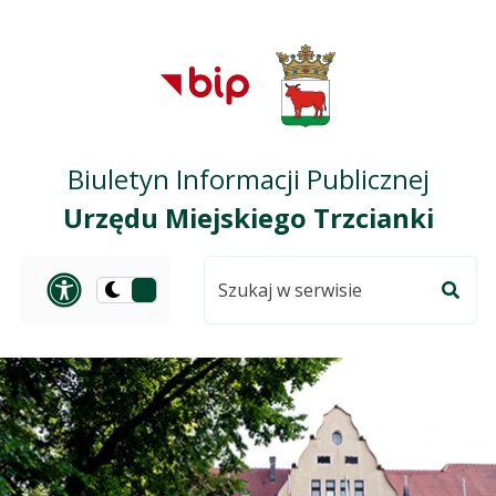
Przejdź do treści
Przejdź do mapy
Przejdź do
głównego menu
serwisu
Biuletyn Informacji Publicznej
Urzędu Miejskiego Trzcianki
Szukaj
Panel dostosowania ułat
Przełącz
w
Szuka
na
serwisie
wersję
ciemną