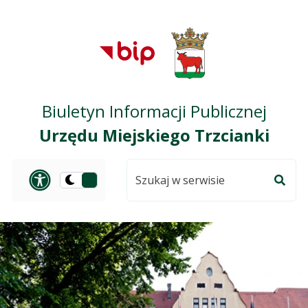
Przejdź do treści
Przejdź do mapy
Przejdź do
głównego menu
serwisu
Biuletyn Informacji Publicznej
Urzędu Miejskiego Trzcianki
Szukaj
Panel dostosowania ułat
Przełącz
w
Szuka
na
serwisie
wersję
ciemną