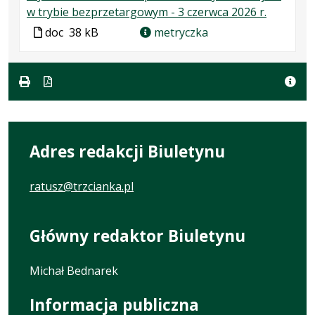
.
.
w trybie bezprzetargowym - 3 czerwca 2026 r.
Plik
Rozmiar
Plik
doc
38 kB
metryczka
w
pliku:
w
formacie:
38
formacie
doc
kB
Adres redakcji Biuletynu
ratusz@trzcianka.pl
Główny redaktor Biuletynu
Michał Bednarek
Informacja publiczna