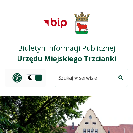
Przejdź do treści
Przejdź do mapy
Przejdź do
głównego menu
serwisu
Biuletyn Informacji Publicznej
Urzędu Miejskiego Trzcianki
Szukaj
Panel dostosowania ułat
Przełącz
w
Szuka
na
serwisie
wersję
ciemną