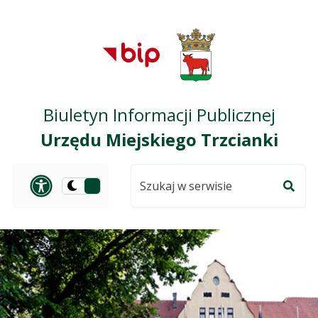
Przejdź do treści
Przejdź do mapy
Przejdź do
głównego menu
serwisu
Biuletyn Informacji Publicznej
Urzędu Miejskiego Trzcianki
Szukaj
Panel dostosowania ułat
Przełącz
w
Szuka
na
serwisie
wersję
ciemną