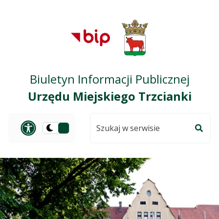
Przejdź do treści
Przejdź do mapy
Przejdź do
głównego menu
serwisu
Biuletyn Informacji Publicznej
Urzędu Miejskiego Trzcianki
Szukaj
Panel dostosowania ułat
Przełącz
w
Szuka
na
serwisie
wersję
ciemną