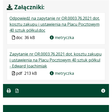
Załączniki:
Odpowiedź na zapytanie nr OR.0003.76.2021 dot.
kosztu zakupu i ustawienia na Placu Pocztowym
.
.
40 sztuk półkul.doc
Plik
Rozmiar
Plik
doc
36 kB
metryczka
w
pliku:
w
formacie:
36
formacie
Zapytanie nr OR.0003.76.2021 dot. kosztu zakupu
doc
kB
i ustawienia na Placu Pocztowym 40 sztuk półkul
.
.
.
- Edward Joachimiak
Plik
Rozmiar
Otwiera
Plik
pdf
213 kB
metryczka
w
pliku:
się
w
formacie:
213
w
formacie
pdf
kB
nowej
karcie.