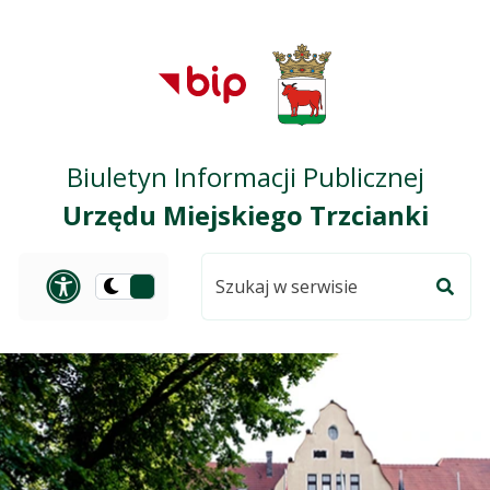
Przejdź do treści
Przejdź do mapy
Przejdź do
głównego menu
serwisu
Biuletyn Informacji Publicznej
Urzędu Miejskiego Trzcianki
Szukaj
Panel dostosowania ułat
Przełącz
w
Szuka
na
serwisie
wersję
ciemną