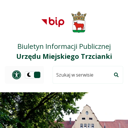
Przejdź do treści
Przejdź do mapy
Przejdź do
głównego menu
serwisu
Biuletyn Informacji Publicznej
Urzędu Miejskiego Trzcianki
Szukaj
Panel dostosowania ułat
Przełącz
w
Szuka
na
serwisie
wersję
ciemną