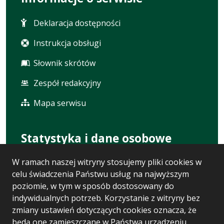
Deklaracja dostępności
Instrukcja obsługi
Słownik skrótów
Zespół redakcyjny
Mapa serwisu
Statystyka i dane osobowe
W ramach naszej witryny stosujemy pliki cookies w
Statystyki oglądalności
celu świadczenia Państwu usług na najwyższym
Ostatnio dodane
poziomie, w tym w sposób dostosowany do
indywidualnych potrzeb. Korzystanie z witryny bez
Polityka prywatności
zmiany ustawień dotyczących cookies oznacza, że
będą one zamieszczane w Państwa urządzeniu
RODO