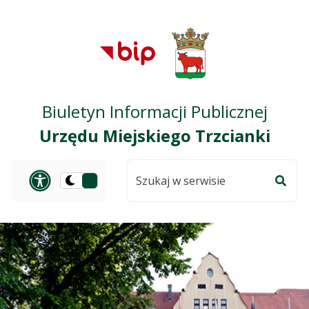
Przejdź do treści
Przejdź do mapy
Przejdź do
głównego menu
serwisu
Biuletyn Informacji Publicznej
Urzędu Miejskiego Trzcianki
Szukaj
Panel dostosowania ułat
Przełącz
w
Szuka
na
serwisie
wersję
ciemną