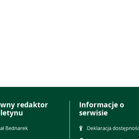
ówny redaktor
Informacje o
uletynu
serwisie
ał Bednarek
Deklaracja dostępnośc