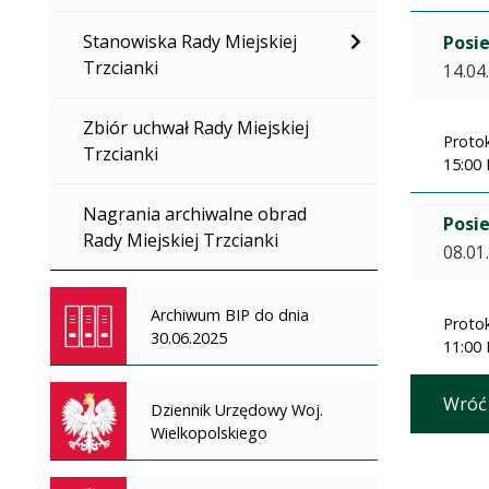
Stanowiska Rady Miejskiej
Posie
Trzcianki
14.04
Zbiór uchwał Rady Miejskiej
Protok
Trzcianki
15:00 
Nagrania archiwalne obrad
Posie
Rady Miejskiej Trzcianki
08.01
Archiwum BIP do dnia
Protok
30.06.2025
11:00 
Wróć
Dziennik Urzędowy Woj.
Wielkopolskiego