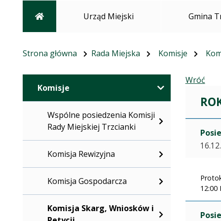
Strona główna
Urząd Miejski
Gmina T
Strona główna
Rada Miejska
Komisje
Komi
Wróć
Komisje
ROK
Wspólne posiedzenia Komisji
Rady Miejskiej Trzcianki
Posie
16.12
Komisja Rewizyjna
Protok
Komisja Gospodarcza
12:00 
Komisja Skarg, Wniosków i
Posie
Petycji