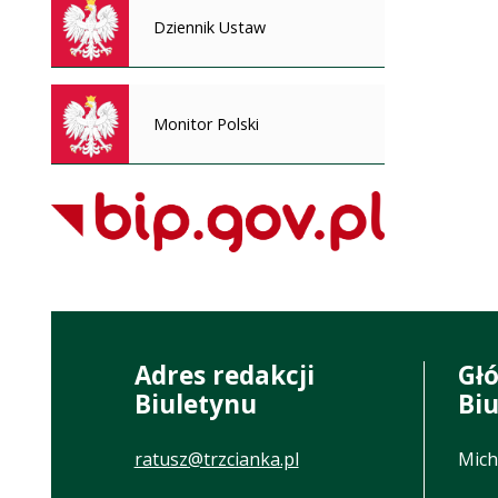
Dziennik Ustaw
Monitor Polski
Adres redakcji
Gł
Biuletynu
Bi
ratusz@trzcianka.pl
Mich