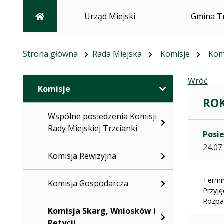
Strona główna
Urząd Miejski
Gmina T
Strona główna
Rada Miejska
Komisje
Komi
Wróć
Komisje
ROK
Wspólne posiedzenia Komisji
Rady Miejskiej Trzcianki
Posie
24.07
Komisja Rewizyjna
Termin
Komisja Gospodarcza
Przyję
Rozpat
Komisja Skarg, Wniosków i
Petycji