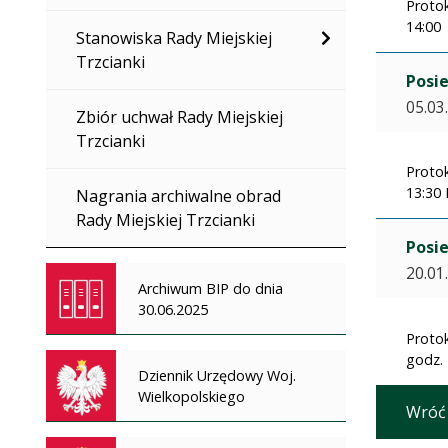
Protok
14:00 
Stanowiska Rady Miejskiej
Trzcianki
Posie
05.03
Zbiór uchwał Rady Miejskiej
Trzcianki
Protok
13:30 
Nagrania archiwalne obrad
Rady Miejskiej Trzcianki
Posie
20.01
Archiwum BIP do dnia
30.06.2025
Protok
godz. 
Dziennik Urzędowy Woj.
Wielkopolskiego
Wróć