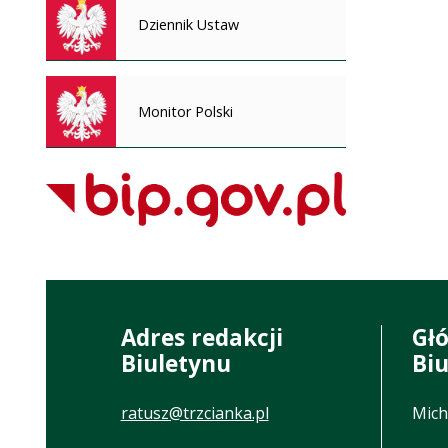
Dziennik Ustaw
Monitor Polski
Adres redakcji
Gł
Biuletynu
Bi
ratusz@trzcianka.pl
Mich