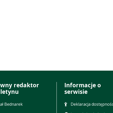
ówny redaktor
Informacje o
uletynu
serwisie
ał Bednarek
Deklaracja dostępnośc