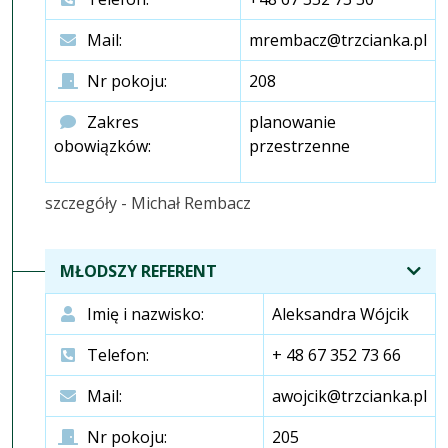
Mail:
mrembacz@trzcianka.pl
Nr pokoju:
208
Zakres
planowanie
obowiązków:
przestrzenne
szczegóły - Michał Rembacz
MŁODSZY REFERENT
Imię i nazwisko:
Aleksandra Wójcik
Telefon:
+ 48 67 352 73 66
Mail:
awojcik@trzcianka.pl
Nr pokoju:
205