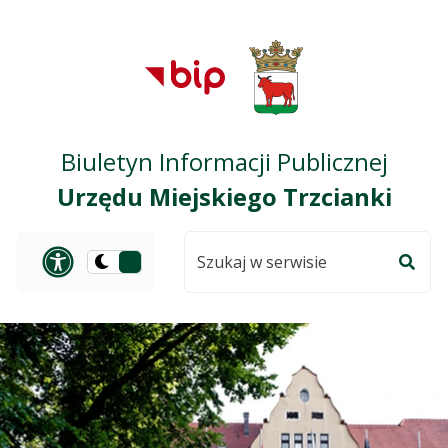
Przejdź do treści
Przejdź do mapy
Przejdź do
głównego menu
serwisu
Biuletyn Informacji Publicznej
Urzędu Miejskiego Trzcianki
Szukaj
Panel dostosowania ułat
Przełącz
w
Szuka
na
serwisie
wersję
ciemną