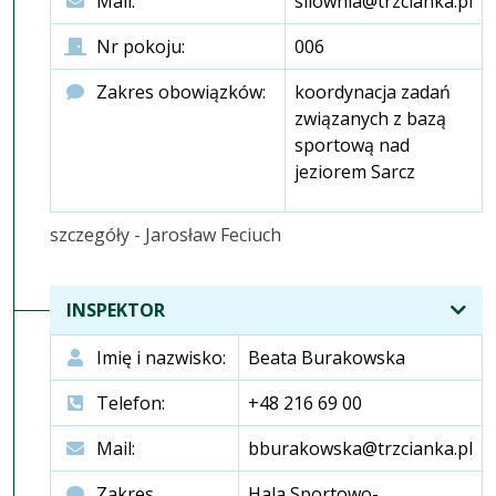
Mail:
silownia@trzcianka.pl
Nr pokoju:
006
Zakres obowiązków:
koordynacja zadań
związanych z bazą
sportową nad
jeziorem Sarcz
szczegóły - Jarosław Feciuch
INSPEKTOR
Imię i nazwisko:
Beata Burakowska
Telefon:
+48 216 69 00
Mail:
bburakowska@trzcianka.pl
Zakres
Hala Sportowo-