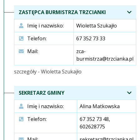
ZASTĘPCA BURMISTRZA TRZCIANKI
Imię i nazwisko:
Wioletta Szukajło
Telefon:
67 352 73 33
Mail:
zca-
burmistrza@trzcianka.pl
szczegóły - Wioletta Szukajło
SEKRETARZ GMINY
Imię i nazwisko:
Alina Matkowska
Telefon:
67 352 73 48,
602628775
Mail:
sekretarz@trzcianka.pl