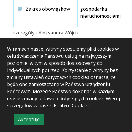
Zakres obowiązków:
gospodarka
nieruchomościami
szczegóły - Aleksandra Wójcik
W ramach naszej witryny stosujemy pliki cookies w
STARSZY INSPEKTOR
celu świadczenia Państwu usług na najwyższym
poziomie, w tym w sposób dostosowany do
Imię i nazwisko:
Ewa Włodek
indywidualnych potrzeb. Korzystanie z witryny bez
zmiany ustawień dotyczących cookies oznacza, że
Telefon:
+ 48 67 352 73 21
będą one zamieszczane w Państwa urządzeniu
Mail:
ewlodek@trzcianka.pl
końcowym. Możecie Państwo dokonać w każdym
czasie zmiany ustawień dotyczących cookies. Więcej
Nr pokoju:
205
szczegółów w naszej
Polityce Cookies
.
Zakres obowiązków:
ewidencja mienia i
Akceptuję
gospodarka
informację
nieruchomościami