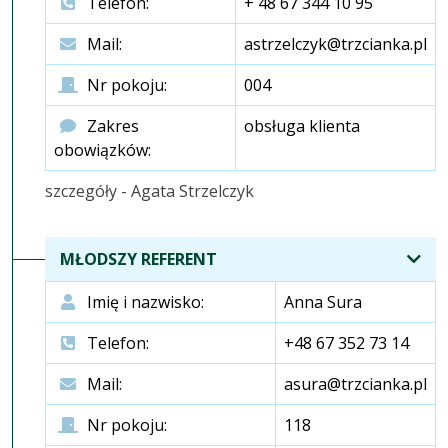
Telefon:
+ 48 67 344 10 95
Mail:
astrzelczyk@trzcianka.pl
Nr pokoju:
004
Zakres
obsługa klienta
obowiązków:
szczegóły - Agata Strzelczyk
MŁODSZY REFERENT
Imię i nazwisko:
Anna Sura
Telefon:
+48 67 352 73 14
Mail:
asura@trzcianka.pl
Nr pokoju:
118