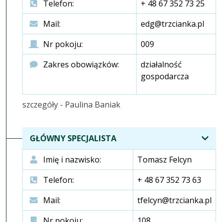
Telefon:
+ 48 67 352 73 25
Mail:
edg@trzcianka.pl
Nr pokoju:
009
Zakres obowiązków:
działalność
gospodarcza
szczegóły - Paulina Baniak
GŁÓWNY SPECJALISTA
Imię i nazwisko:
Tomasz Felcyn
Telefon:
+ 48 67 352 73 63
Mail:
tfelcyn@trzcianka.pl
Nr pokoju:
108