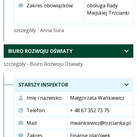
Zakres obowiązków:
obsługa Rady
Miejskiej Trzcianki
szczegóły - Anna Sura
ROZWIŃ
BIURO ROZWOJU OŚWIATY
KOMÓRKI
szczegóły - Biuro Rozwoju Oświaty
STARSZY INSPEKTOR
Imię i nazwisko:
Małgorzata Wańkiewicz
Telefon:
+ 48 67 352 73 75
Mail:
mwankiewicz@trzcianka.pl
Zakres
Finanse placówek