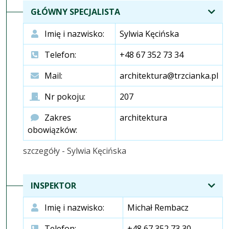
GŁÓWNY SPECJALISTA
Imię i nazwisko:
Sylwia Kęcińska
Telefon:
+48 67 352 73 34
Mail:
architektura@trzcianka.pl
Nr pokoju:
207
Zakres
architektura
obowiązków:
szczegóły - Sylwia Kęcińska
INSPEKTOR
Imię i nazwisko:
Michał Rembacz
Telefon:
+48 67 352 73 30