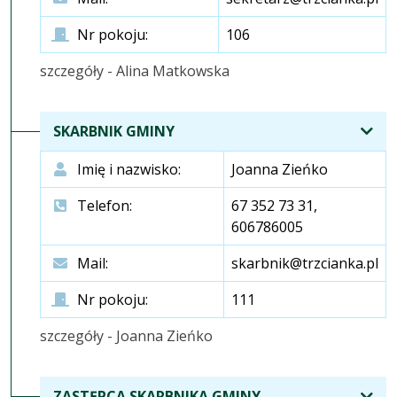
Nr pokoju:
106
szczegóły - Alina Matkowska
SKARBNIK GMINY
Imię i nazwisko:
Joanna Zieńko
Telefon:
67 352 73 31,
606786005
Mail:
skarbnik@trzcianka.pl
Nr pokoju:
111
szczegóły - Joanna Zieńko
ZASTĘPCA SKARBNIKA GMINY