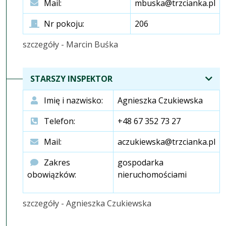
Mail:
mbuska@trzcianka.pl
Nr pokoju:
206
szczegóły - Marcin Buśka
STARSZY INSPEKTOR
Imię i nazwisko:
Agnieszka Czukiewska
Telefon:
+48 67 352 73 27
Mail:
aczukiewska@trzcianka.pl
Zakres
gospodarka
obowiązków:
nieruchomościami
szczegóły - Agnieszka Czukiewska