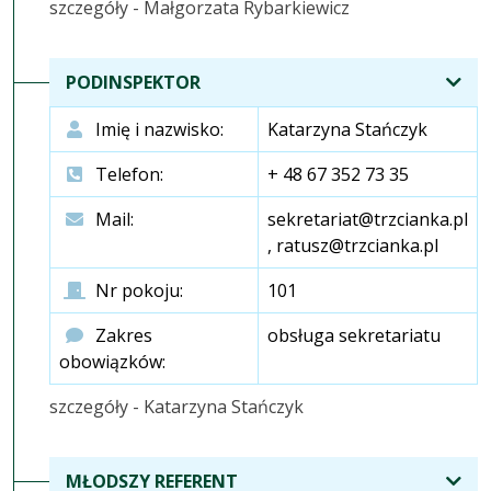
szczegóły - Małgorzata Rybarkiewicz
PODINSPEKTOR
Imię i nazwisko:
Katarzyna Stańczyk
Telefon:
+ 48 67 352 73 35
Mail:
sekretariat@trzcianka.pl
, ratusz@trzcianka.pl
Nr pokoju:
101
Zakres
obsługa sekretariatu
obowiązków:
szczegóły - Katarzyna Stańczyk
MŁODSZY REFERENT