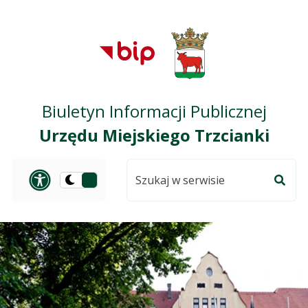
Przejdź do treści
Przejdź do mapy
Przejdź do
głównego menu
serwisu
Biuletyn Informacji Publicznej
Urzędu Miejskiego Trzcianki
Szukaj
Panel dostosowania ułat
Przełącz
w
Szuka
na
serwisie
wersję
ciemną