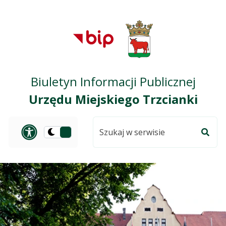
Przejdź do treści
Przejdź do mapy
Przejdź do
głównego menu
serwisu
Biuletyn Informacji Publicznej
Urzędu Miejskiego Trzcianki
Szukaj
Panel dostosowania ułat
Przełącz
w
Szuka
na
serwisie
wersję
ciemną