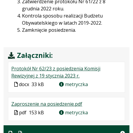
Zatwierdzenie protokołu Nr 61/22 z 8
grudnia 2022 roku.
Kontrola sposobu realizacji Budżetu
Obywatelskiego w latach 2019-2022.
Zamknięcie posiedzenia.
Załączniki:
Protokół Nr 62/23 z posiedzenia Komisji
.
.
Rewizyjnej z 19 stycznia 2023 r.
Plik
Rozmiar
Plik
docx
33 kB
metryczka
w
pliku:
w
formacie:
33
formacie
.
.
.
Zaproszenie na posiedzenie.pdf
docx
kB
Plik
Rozmiar
Otwiera
Plik
pdf
153 kB
metryczka
w
pliku:
się
w
formacie:
153
w
formacie
pdf
kB
nowej