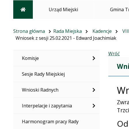
Strona główna
Urząd Miejski
Gmina T
Strona główna
Rada Miejska
Kadencje
VII
Wniosek z sesji 25.02.2021 - Edward Joachimiak
Wróć
Komisje
Wni
Sesje Rady Miejskiej
Wn
Wnioski Radnych
Zwra
Interpelacje i zapytania
Trzc
Od
Harmonogram pracy Rady