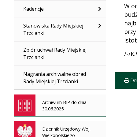
W od
Kadencje
budż
najb
Stanowiska Rady Miejskiej
przy
Trzcianki
isto
Zbiór uchwał Rady Miejskiej
/-/K
Trzcianki
Nagrania archiwalne obrad
Dr
Rady Miejskiej Trzcianki
Archiwum BIP do dnia
30.06.2025
Dziennik Urzędowy Woj.
Wielkopolskiego