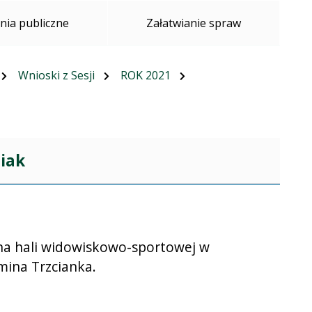
ia publiczne
Załatwianie spraw
Wnioski z Sesji
ROK 2021
miak
na hali widowiskowo-sportowej w
Gmina Trzcianka.