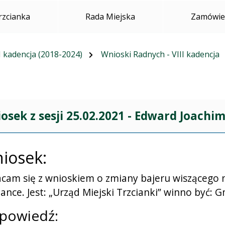
rzcianka
Rada Miejska
Zamówien
I kadencja (2018-2024)
Wnioski Radnych - VIII kadencja
osek z sesji 25.02.2021 - Edward Joachi
iosek:
cam się z wnioskiem o zmiany bajeru wiszącego 
iance. Jest: „Urząd Miejski Trzcianki” winno być: 
powiedź: