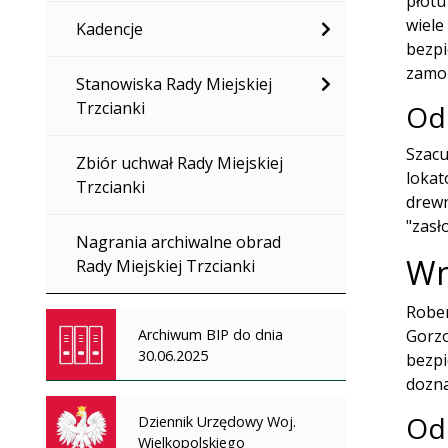
płotu
wiele
Kadencje
bezpi
zamon
Stanowiska Rady Miejskiej
Trzcianki
Od
Szacu
Zbiór uchwał Rady Miejskiej
lokat
Trzcianki
drewn
"zasł
Nagrania archiwalne obrad
Wn
Rady Miejskiej Trzcianki
Rober
Archiwum BIP do dnia
Gorzo
30.06.2025
bezpi
dozna
Od
Dziennik Urzędowy Woj.
Wielkopolskiego