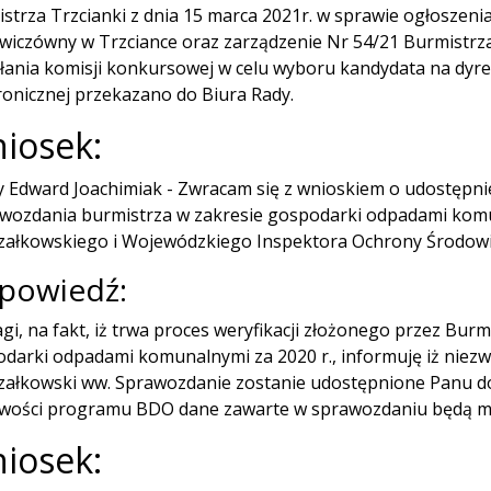
strza Trzcianki z dnia 15 marca 2021r. w sprawie ogłoszeni
owiczówny w Trzciance oraz zarządzenie Nr 54/21 Burmistrza
ania komisji konkursowej w celu wyboru kandydata na dyre
ronicznej przekazano do Biura Rady.
iosek:
 Edward Joachimiak - Zwracam się z wnioskiem o udostępnie
wozdania burmistrza w zakresie gospodarki odpadami komu
ałkowskiego i Wojewódzkiego Inspektora Ochrony Środow
powiedź:
gi, na fakt, iż trwa proces weryfikacji złożonego przez Bur
darki odpadami komunalnymi za 2020 r., informuję iż niezw
ałkowski ww. Sprawozdanie zostanie udostępnione Panu d
wości programu BDO dane zawarte w sprawozdaniu będą m
iosek: