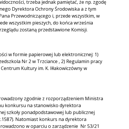
widoczności, trzeba jednak pamiętać, że np. zgodę
lnego Dyrektora Ochrony Środowiska a z tym
ana Przewodniczącego i, przede wszystkim, w
ede wszystkim pieszych, do końca września
zeglądu zostaną przedstawione Komisji.
i w formie papierowej lub elektronicznej: 1)
edszkola Nr 2 w Trzciance , 2) Regulamin pracy
i Centrum Kultury im. K. Iłłakowiczówny w
prowadzony zgodnie z rozporządzeniem Ministra
inu konkursu na stanowisko dyrektora
znej szkoły ponadpodstawowej lub publicznej
oz.1587). Natomiast konkurs na dyrektora
zeprowadzono w oparciu o zarządzenie Nr 53/21