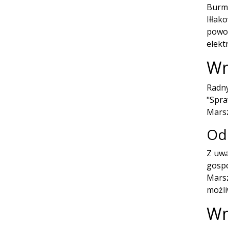
Burmi
Iłłak
powoł
elekt
Wn
Radny
"Spra
Marsz
Od
Z uwa
gospo
Marsz
możli
Wn