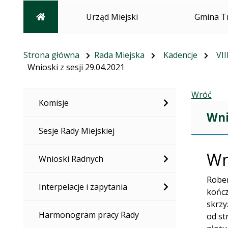
Strona główna
Urząd Miejski
Gmina T
Strona główna
Rada Miejska
Kadencje
VII
Wnioski z sesji 29.04.2021
Wróć
Komisje
Wni
Sesje Rady Miejskiej
Wn
Wnioski Radnych
Rober
Interpelacje i zapytania
kończ
skrzy
Harmonogram pracy Rady
od st