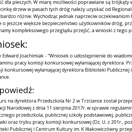
ść dla pieszych. W miarę możliwości poprawiane są trójkąty 
cinkę drzew w pasach tych dróg należy uzyskać od Regiona
bardzo różnie. Wychodząc jednak naprzeciw oczekiwaniom P
e o jeszcze większe bezpieczeństwo użytkowników dróg, prz
amy kompleksowego przeglądu przejść, a wnioski z tego pr
iosek:
 Edward Joachimiak - "Wniosek o udostępnienie do wiadomośc
aminu pracy komisji konkursowej wyłaniającej dyrektora Prz
ji konkursowej wyłaniającej dyrektora Biblioteki Publicznej 
ance.
powiedź:
rs na dyrektora Przedszkola Nr 2 w Trzciance został prze
cji Narodowej z dnia 11 sierpnia 2017r. w sprawie regulam
cznego przedszkola, publicznej szkoły podstawowej, public
wki oraz trybu pracy komisji konkursowej (Dz. U. z 201r., p
oteki Publicznej i Centrum Kultury im. K Iłłakowiczówny pr