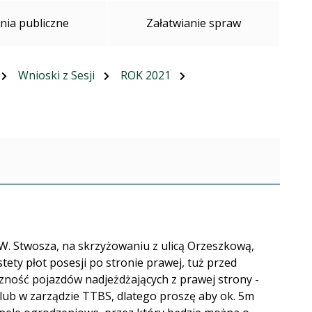
ia publiczne
Załatwianie spraw
Wnioski z Sesji
ROK 2021
W. Stwosza, na skrzyżowaniu z ulicą Orzeszkową,
tety płot posesji po stronie prawej, tuż przed
zność pojazdów nadjeżdżających z prawej strony -
lub w zarządzie TTBS, dlatego proszę aby ok. 5m