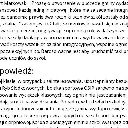
t Matkowski "Proszę o utworzenie w budżecie gminy wydatku
ansować każdą jedną inicjatywę , która ma za zadanie integ
zez pandemię prawie dwa roczniki uczniów szkól zostały od 
 zdalną. Czasem jest też tak, że uczniowie nawet się nie znaj
wania społeczne, odgrywające ogromną rolę w dalszym życi
tor szkoły działający w porozumieniu z wychowawcami klas 
wać koszty wszelkich działań integracyjnych, wspólne ognis
 pozalekcyjnych itp. Bardzo ważne jest aby uruchomić taki pr
cie uczniów do szkół.
powiedź:
j klasie, w przypadku zainteresowania, udostępniamy bezpła
 Ryb Słodkowodnych, boiska sportowe OSIR zarówno na spotk
sowanie wycieczek klasowych, czy ognisk nie jest zadaniem 
dają środki na ww. działania. Ponadto, w budżetach szkolny
racyjne. Jednocześnie informuję, że gmina wystąpi o zwiększ
agające dla uczniów powracających do szkół i podobnej wie
sji sierpniowej. Każda z podległych gminie szkół wystąpi z 