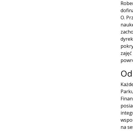
Rober
dofin
O. Pr
naukę
zacho
dyrek
pokry
zajęć
powro
Od
Każde
Parku
Finan
posia
integ
wspom
na se