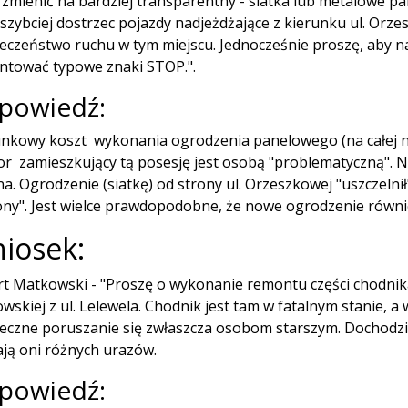
 zmienić na bardziej transparentny - siatka lub metalowe p
 szybciej dostrzec pojazdy nadjeżdżające z kierunku ul. Or
eczeństwo ruchu w tym miejscu. Jednocześnie proszę, aby n
tować typowe znaki STOP.".
powiedź:
nkowy koszt wykonania ogrodzenia panelowego (na całej nie
or zamieszkujący tą posesję jest osobą "problematyczną". 
a. Ogrodzenie (siatkę) od strony ul. Orzeszkowej "uszczelnił
ony". Jest wielce prawdopodobne, że nowe ogrodzenie równi
iosek:
t Matkowski - "Proszę o wykonanie remontu części chodnika 
wskiej z ul. Lelewela. Chodnik jest tam w fatalnym stanie, a
eczne poruszanie się zwłaszcza osobom starszym. Dochodzi
ją oni różnych urazów.
powiedź: