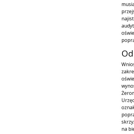
musia
przej
najis
audyt
oświe
popra
Od
Wnios
zakre
oświe
wynos
Żerom
Urzęd
oznak
popra
skrzy
na bi