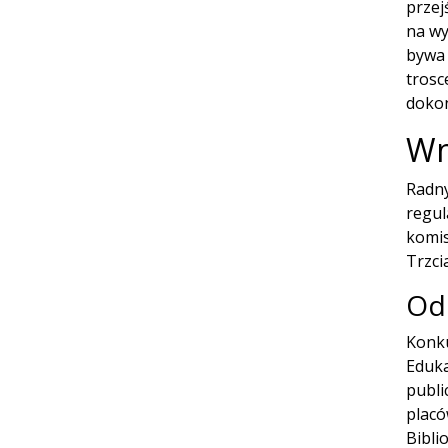
przej
na wy
bywa 
trosc
dokon
Wn
Radny
regul
komis
Trzci
Od
Konku
Eduka
publi
placó
Bibli