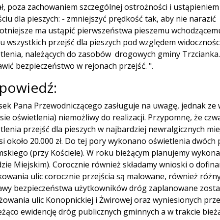
ł, poza zachowaniem szczególnej ostrożności i ustąpienie
ściu dla pieszych: - zmniejszyć prędkość tak, aby nie narazi
totniejsze ma ustąpić pierwszeństwa pieszemu wchodzącemu
u wszystkich przejść dla pieszych pod względem widocznośc
tlenia, należących do zasobów drogowych gminy Trzcianka.
wić bezpieczeństwo w rejonach przejść. ".
powiedź:
ek Pana Przewodniczącego zasługuje na uwagę, jednak ze w
sie oświetlenia) niemożliwy do realizacji. Przypomnę, że cz
tlenia przejść dla pieszych w najbardziej newralgicznych mie
i około 20.000 zł. Do tej pory wykonano oświetlenia dwóch p
skiego (przy Kościele). W roku bieżącym planujemy wykonać 
zie Miejskim). Corocznie również składamy wnioski o dofi
owania ulic corocznie przejścia są malowane, również różny
wy bezpieczeństwa użytkowników dróg zaplanowane zosta
żowania ulic Konopnickiej i Żwirowej oraz wyniesionych przej
eżąco ewidencję dróg publicznych gminnych a w trakcie bi