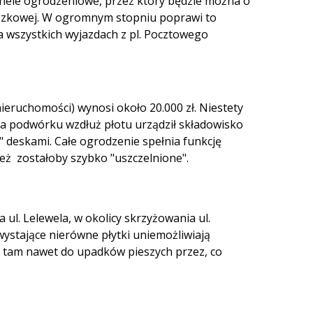
anele ogrodzeniowe, przez który będzie można o
zeszkowej. W ogromnym stopniu poprawi to
a wszystkich wyjazdach z pl. Pocztowego
ruchomości) wynosi około 20.000 zł. Niestety
Na podwórku wzdłuż płotu urządził składowisko
" deskami. Całe ogrodzenie spełnia funkcję
eż zostałoby szybko "uszczelnione".
ul. Lelewela, w okolicy skrzyżowania ul.
 wystające nierówne płytki uniemożliwiają
 tam nawet do upadków pieszych przez, co