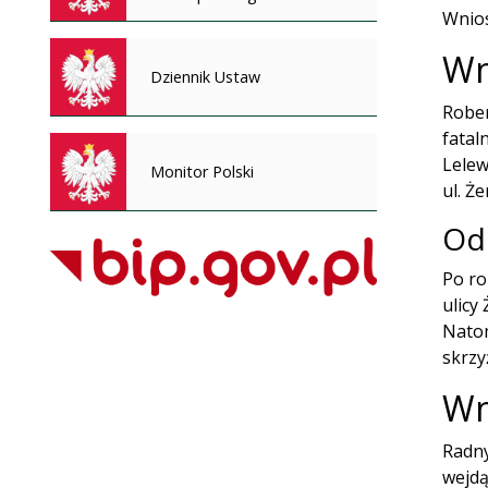
Wnios
Wn
Dziennik Ustaw
Rober
fatal
Lelew
Monitor Polski
ul. Ż
Od
Po ro
ulicy
Natom
skrzy
Wn
Radny
wejdą