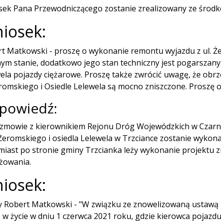
ek Pana Przewodniczącego zostanie zrealizowany ze środkó
iosek:
t Matkowski - proszę o wykonanie remontu wyjazdu z ul. Że
nym stanie, dodatkowo jego stan techniczny jest pogarszany 
ela pojazdy ciężarowe. Proszę także zwrócić uwagę, że obrz
eromskiego i Osiedle Lelewela są mocno zniszczone. Proszę 
powiedź:
zmowie z kierownikiem Rejonu Dróg Wojewódzkich w Czarn
 Żeromskiego i osiedla Lelewela w Trzciance zostanie wyk
iast po stronie gminy Trzcianka leży wykonanie projektu 
żowania.
iosek:
 Robert Matkowski - "W związku ze znowelizowaną ustawą 
 w życie w dniu 1 czerwca 2021 roku, gdzie kierowca pojazdu, 