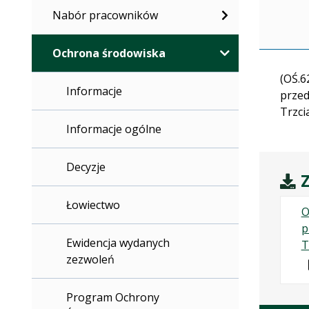
Nabór pracowników
Ochrona środowiska
(OŚ.6
Informacje
przed
Trzci
Informacje ogólne
Decyzje
Z
Łowiectwo
O
p
Ewidencja wydanych
T
zezwoleń
Program Ochrony