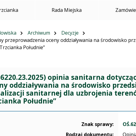
rzcianka
Rada Miejska
Zamówien
dowiska
Archiwum
Decyzje
by przeprowadzenia oceny oddziaływania na środowisko przed
 Trzcianka Południe”
.6220.23.2025) opinia sanitarna dotycz
ny oddziaływania na środowisko przedsi
alizacji sanitarnej dla uzbrojenia tere
cianka Południe”
czące sprawy OŚ.6220.23.2025
Znak sprawy:
OŚ.62
Rodzaj dokumentu:
Opini