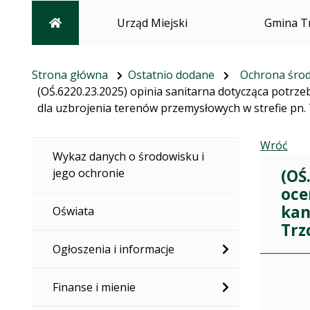
Strona główna
Urząd Miejski
Gmina T
Strona główna
Ostatnio dodane
Ochrona śro
(OŚ.6220.23.2025) opinia sanitarna dotycząca potrze
dla uzbrojenia terenów przemysłowych w strefie pn.
Wróć
Wykaz danych o środowisku i
(OŚ
jego ochronie
oce
kan
Oświata
Trz
Ogłoszenia i informacje
Dane doty
Finanse i mienie