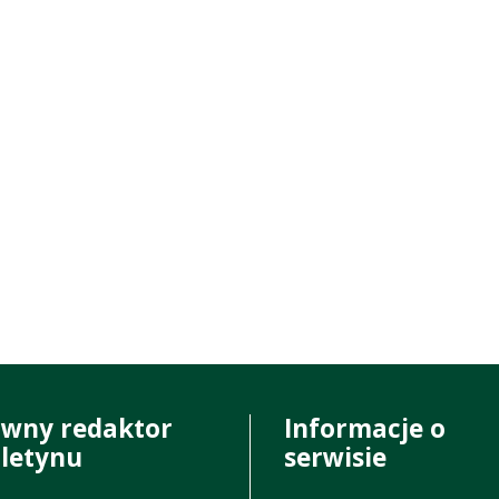
ówny redaktor
Informacje o
uletynu
serwisie