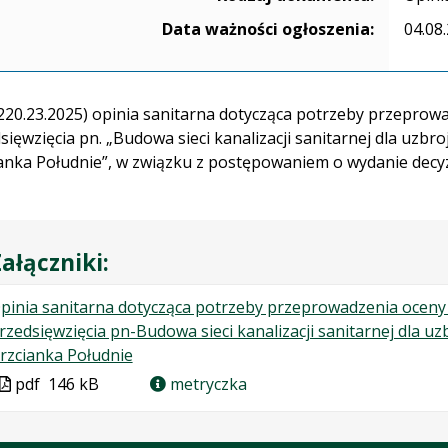
Data ważności ogłoszenia:
04.08
220.23.2025) opinia sanitarna dotycząca potrzeby przeprow
sięwzięcia pn. „Budowa sieci kanalizacji sanitarnej dla uzbr
anka Południe”, w związku z postępowaniem o wydanie dec
ałączniki:
pinia sanitarna dotycząca potrzeby przeprowadzenia oceny
rzedsięwzięcia pn-Budowa sieci kanalizacji sanitarnej dla u
.
.
.
rzcianka Południe
Plik
Rozmiar
Otwiera
Plik
pdf
146 kB
metryczka
w
pliku:
się
w
formacie:
146
w
formacie