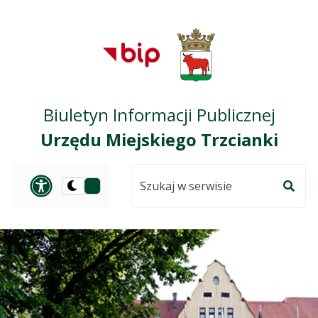
Przejdź do treści
Przejdź do mapy
Przejdź do
głównego menu
serwisu
Biuletyn Informacji Publicznej
Urzędu Miejskiego Trzcianki
Szukaj
Panel dostosowania ułat
Przełącz
w
Szuka
na
serwisie
wersję
ciemną