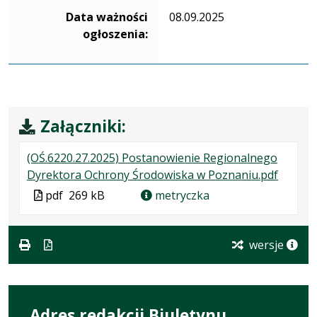
Data ważności
08.09.2025
ogłoszenia:
Załączniki:
(OŚ.6220.27.2025) Postanowienie Regionalnego
.
.
.
Dyrektora Ochrony Środowiska w Poznaniu.pdf
Plik
Rozmia
Otwier
Plik
pdf
269 kB
metryczka
w
pliku:
się
w
formaci
269
w
formacie
pdf
kB
nowej
wersje
karcie.
Adres redakcji Biuletynu