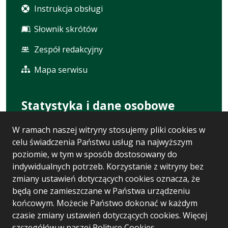
Instrukcja obsługi
Słownik skrótów
Zespół redakcyjny
Mapa serwisu
Statystyka i dane osobowe
W ramach naszej witryny stosujemy pliki cookies w
Statystyki oglądalności
celu świadczenia Państwu usług na najwyższym
Ostatnio dodane
poziomie, w tym w sposób dostosowany do
indywidualnych potrzeb. Korzystanie z witryny bez
Polityka prywatności
zmiany ustawień dotyczących cookies oznacza, że
będą one zamieszczane w Państwa urządzeniu
RODO
końcowym. Możecie Państwo dokonać w każdym
czasie zmiany ustawień dotyczących cookies. Więcej
szczegółów w naszej
Polityce Cookies
.